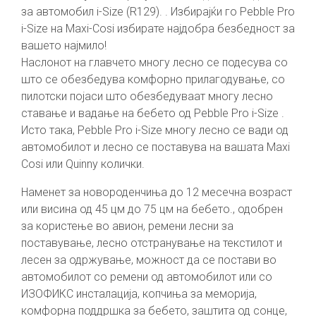
за автомобил i-Size (R129). . Избирајќи го Pebble Pro
i-Size на Maxi-Cosi избирате најдобра безбедност за
вашето најмило!
Наслонот на главчето многу лесно се подесува со
што се обезбедува комфорно прилагодување, со
пилотски појаси што обезбедуваат многу лесно
ставање и вадање на бебето од Pebble Pro i-Size .
Исто така, Pebble Pro i-Size многу лесно се вади од
автомобилот и лесно се поставува на вашата Maxi
Cosi или Quinny колички.
Наменет за новороденчиња до 12 месечна возраст
или висина од 45 цм до 75 цм на бебето., одобрен
за користење во авион, ремени лесни за
поставување, лесно отстранување на текстилот и
лесен за одржување, можност да се постави во
автомобилот со ремени од автомобилот или со
ИЗОФИКС инсталација, копчиња за меморија,
комфорна поддршка за бебето, заштита од сонце,