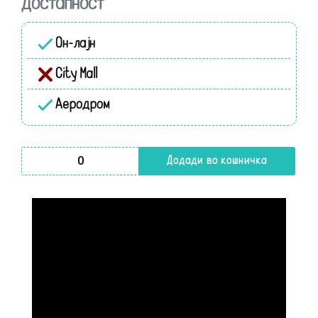
Достапност
Он-лајн
City Mall
Аеродром
Maxi Cosi Pebble Pro i-Size 40-87cm Essential Blue количи
Додади во кошничка