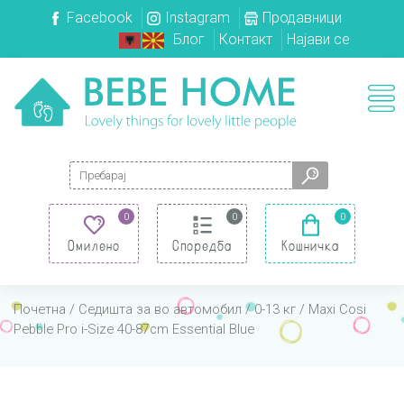
Facebook
Instagram
Продавници
Блог
Контакт
Најави се
Search for:
0
0
0
Омилено
Споредба
Кошничка
Почетна
/
Седишта за во автомобил
/
0-13 кг
/ Maxi Cosi
Pebble Pro i-Size 40-87cm Essential Blue