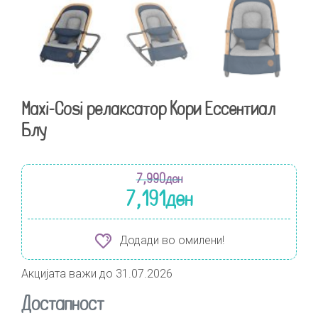
Maxi-Cosi релаксатор Кори Ессентиал
Блу
7,990
ден
7,191
ден
Додади во омилени!
Акцијата важи до 31.07.2026
Достапност