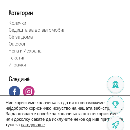
Категории
Колички
Седишта за во автомобил
Сè за дома
Outdoor
Нега и Исхрана
Текстил
Играчки
Следи нè
Ние користиме колачиња за да ви го овозможиме
најдоброто корисничко искуство на нашата веб-страница.
За да дознаете повеќе за колачињата што ги користиме
или доколку сакате да исклучите некое од нив притиснете
тука за
нагодување
.