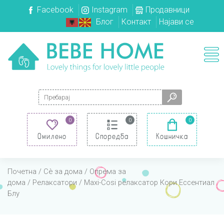
Facebook
Instagram
Продавници
Блог
Контакт
Најави се
Search for:
0
0
0
Омилено
Споредба
Кошничка
Почетна
/
Сè за дома
/
Опрема за
дома
/
Релаксатори
/ Maxi-Cosi релаксатор Кори Ессентиал
Блу