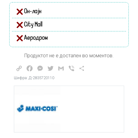
Он-лајн
City Mall
Аеродром
Продуктот не е достапен во моментов.
Copy
Facebook
Messenger
Twitter
Gmail
Viber
Share
Link
Шифра: Д-2835720110