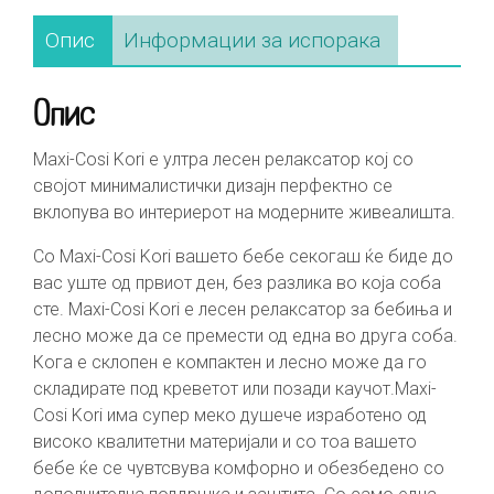
Опис
Информации за испорака
Опис
Maxi-Cosi Kori е ултра лесен релаксатор кој со
својот минималистички дизајн перфектно се
вклопува во интериерот на модерните живеалишта.
Со Maxi-Cosi Kori вашето бебе секогаш ќе биде до
вас уште од првиот ден, без разлика во која соба
сте. Maxi-Cosi Kori е лесен релаксатор за бебиња и
лесно може да се премести од една во друга соба.
Кога е склопен е компактен и лесно може да го
складирате под креветот или позади каучот.Maxi-
Cosi Kori има супер меко душече изработено од
високо квалитетни материјали и со тоа вашето
бебе ќе се чувтсвува комфорно и обезбедено со