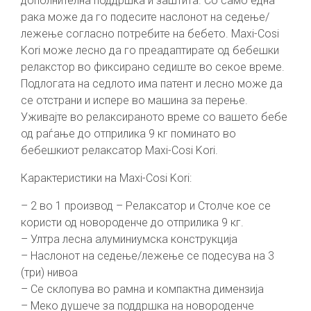
дополнителна поддршка и заштита. Со само една
рака може да го подесите наслонот на седење/
лежење согласно потребите на бебето. Maxi-Cosi
Kori може лесно да го преадаптирате од бебешки
релакстор во фиксирано седиште во секое време.
Подлогата на седлото има патент и лесно може да
се отстрани и испере во машина за перење.
Уживајте во релаксираното време со вашето бебе
од раѓање до отприлика 9 кг поминато во
бебешкиот релаксатор Maxi-Cosi Kori.
Карактеристики на Maxi-Cosi Kori:
– 2 во 1 производ – Релаксатор и Столче кое се
користи од новороденче до отприлика 9 кг.
– Ултра лесна алуминиумска конструкција
– Наслонот на седење/лежење се подесува на 3
(три) нивоа
– Се склопува во рамна и компактна димензија
– Меко душече за поддршка на новороденче