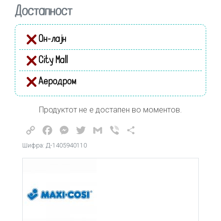
Достапност
Он-лајн
City Mall
Аеродром
Продуктот не е достапен во моментов.
Copy
Facebook
Messenger
Twitter
Gmail
Viber
Share
Link
Шифра: Д-1405940110