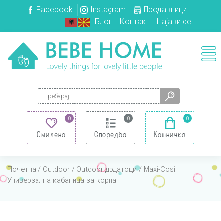
Facebook
Instagram
Продавници
Блог
Контакт
Најави се
Search for:
0
0
0
Омилено
Споредба
Кошничка
Почетна
/
Outdoor
/
Outdoor додатоци
/ Maxi-Cosi
Универзална кабаница за корпа