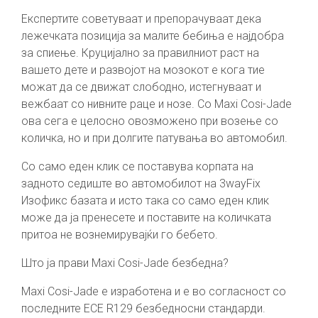
Експертите советуваат и препорачуваат дека
лежечката позиција за малите бебиња е најдобра
за спиење. Круцијално за правилниот раст на
вашето дете и развојот на мозокот е кога тие
можат да се движат слободно, истегнуваат и
вежбаат со нивните раце и нозе. Со Maxi Cosi-Jade
ова сега е целосно овозможено при возење со
количка, но и при долгите патувања во автомобил.
Со само еден клик се поставува корпата на
задното седиште во автомобилот на 3wayFix
Изофикс базата и исто така со само еден клик
може да ја пренесете и поставите на количката
притоа не вознемирувајќи го бебето.
Што ја прави Maxi Cosi-Jade безбедна?
Maxi Cosi-Jade е изработена и е во согласност со
последните ECE R129 безбедносни стандарди.