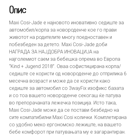
Опис
Maxi Cosi-Jade е најновото иновативно седиште за
автомобил/корпа за новороденче кое го прави
животот на родителите многу поедноставен и
побезбеден за детето. Maxi Cosi-Jade доби
НАГРАДА ЗА НАЈДОБРА ИНОВАЦИЈА на
најголемиот саем за бебешка опрема во Европа
“Kind + Jugend 2018”. Оваа софистицирана корпа/
седиште се користи од новороденче до отприлика 6
месечна возраст и може да се користи како
седиште за автомобил со 3wayFix изофикс базата
и со тоа вашето новороденче секогаш ќе патува
во препорачаната лежечка позиција. Исто така,
Maxi Cosi-Jade може да се постави безбедно на
сите компатибилни Maxi Cosi колички. Комплетирана
со удобно меко ергономско лежиште, на вашето
бебе комфорот при патувањата му е загарантиран.