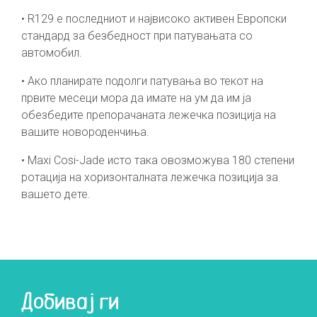
• R129 е последниот и највисоко активен Европски
стандард за безбедност при патувањата со
автомобил.
• Ако планирате подолги патувања во текот на
првите месеци мора да имате на ум да им ја
обезбедите препорачаната лежечка позиција на
вашите новороденчиња.
• Maxi Cosi-Jade исто така овозможува 180 степени
ротација на хоризонталната лежечка позиција за
вашето дете.
Добивај ги