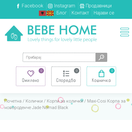
Facebook
Instagram
Продавници
Блог
Контакт
Најави се
Search for:
0
0
0
Омилено
Споредба
Кошничка
Почетна
/
Колички
/
Корпи за колички
/ Maxi-Cosi Корпа за
новороденче Jade Nomad Black