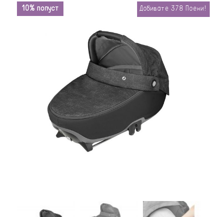
10% попуст
Добивате
378
Поени!