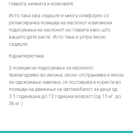
главата, кичмата и колковите.
Исто така ова седиште е многу комфорно со
релаксирачка позиција на наслонот и висински
подесувања на наслонот на главата како што
вашето дете расте. Исто така е ултра лесно
седиште.
Карактеристики:
2 позиции на подесување на наслонот,
прилагодливо во висина, лесно отстранлива и лесна
за одржување навлака, се поставува и користи во
позиција на движење на автомобилот за деца од
3.5 годинашна до 12 годишна возраст (од 15 кг. до
36 кг.).