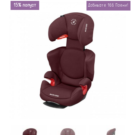
15% попуст
Добивате
166
Поени!