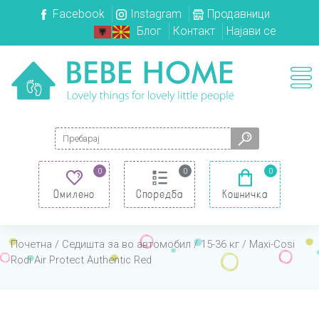
Facebook
Instagram
Продавници
Блог
Контакт
Најави се
Search for:
0
0
0
Омилено
Споредба
Кошничка
Почетна
/
Седишта за во автомобил
/
15-36 кг
/ Maxi-Cosi
Rodi Air Protect Authentic Red