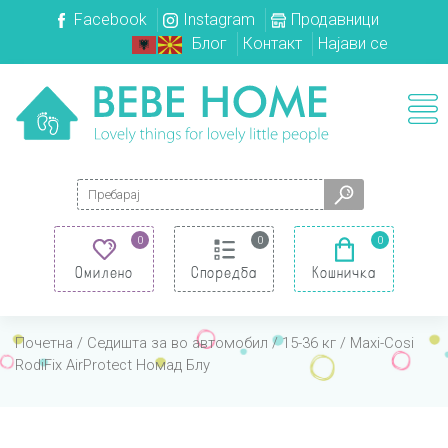
Facebook
Instagram
Продавници
Блог
Контакт
Најави се
Search for:
0
0
0
Омилено
Споредба
Кошничка
Почетна
/
Седишта за во автомобил
/
15-36 кг
/ Maxi-Cosi
RodiFix AirProtect Номад Блу