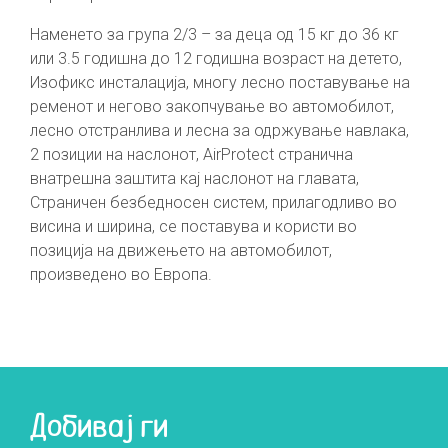
Наменето за група 2/3 – за деца од 15 кг до 36 кг
или 3.5 годишна до 12 годишна возраст на детето,
Изофикс инсталација, многу лесно поставување на
ременот и негово закопчување во автомобилот,
лесно отстранлива и лесна за одржување навлака,
2 позиции на наслонот, AirProtect странична
внатрешна заштита кај наслонот на главата,
Страничен безбедносен систем, прилагодливо во
висина и ширина, се поставува и користи во
позиција на движењето на автомобилот,
произведено во Европа.
Добивај ги