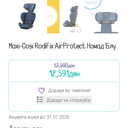
Maxi-Cosi RodiFix AirProtect Номад Блу
13,990
ден
12,591
ден
Додади во омилени!
Додади за споредба
Акцијата важи до 31.07.2026