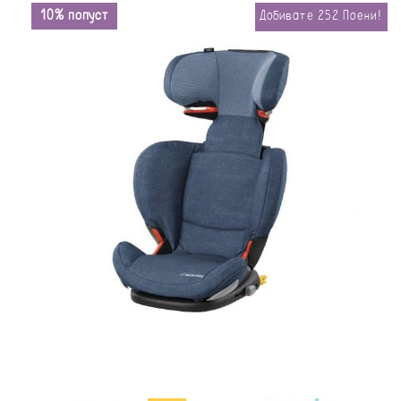
10% попуст
Добивате
252
Поени!