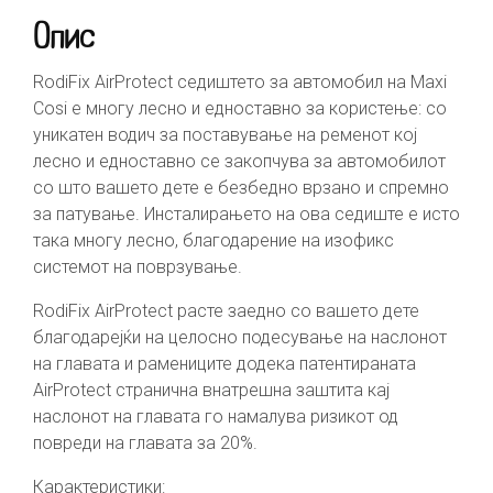
Опис
RodiFix AirProtect седиштето за автомобил на Maxi
Cosi е многу лесно и едноставно за користење: со
уникатен водич за поставување на ременот кој
лесно и едноставно се закопчува за автомобилот
со што вашето дете е безбедно врзано и спремно
за патување. Инсталирањето на ова седиште е исто
така многу лесно, благодарение на изофикс
системот на поврзување.
RodiFix AirProtect расте заедно со вашето дете
благодарејќи на целосно подесување на наслонот
на главата и рамениците додека патентираната
AirProtect странична внатрешна заштита кај
наслонот на главата го намалува ризикот од
повреди на главата за 20%.
Карактеристики: