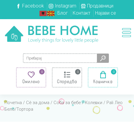
Facebook
Instagram
Продавници
Блог
Контакт
Најави се
Search for:
0
0
0
Омилено
Споредба
Кошничка
Почетна
/
Сè за дома
/
Соба за бебе
/
Колевки
/ Pali Лео
Бело/Тортора