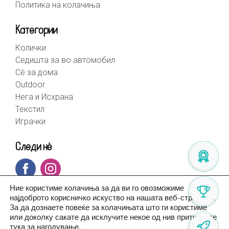
Политика на колачиња
Категории
Колички
Седишта за во автомобил
Сè за дома
Outdoor
Нега и Исхрана
Текстил
Играчки
Следи нè
Ние користиме колачиња за да ви го овозможиме
најдоброто корисничко искуство на нашата веб-страница.
За да дознаете повеќе за колачињата што ги користиме
или доколку сакате да исклучите некое од нив притиснете
тука за
нагодување
.