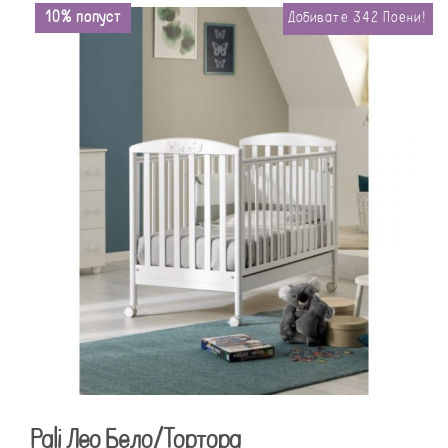
10% попуст
Добивате
342
Поени!
Pali Лео Бело/Тортора