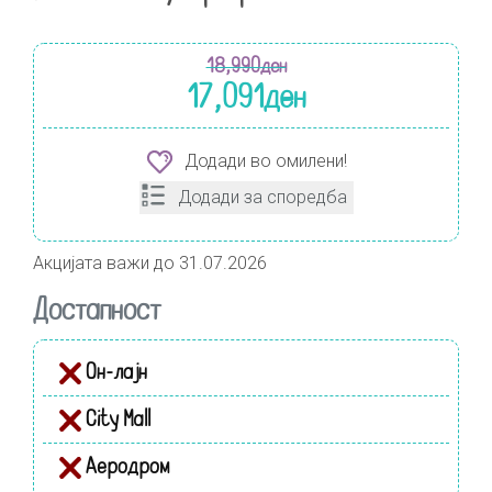
18,990
ден
17,091
ден
Додади во омилени!
Додади за споредба
Акцијата важи до 31.07.2026
Достапност
Он-лајн
City Mall
Аеродром