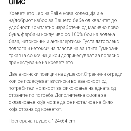
Опис
Креветчето Leo на Pali е нова колекција и е
најдобриот избор за Вашето бебе од квалитет до
удобност.Комплетно изработени од масивно дрво
бука, фарбани исклучиво со 100% бои на водена
база, нетоксични и антиалергиски.Густа латофлекс
подлога и нетоксична пластична заштита.Гумирани
тркалца со кочници кои допринесуваат за полесно
преместување на креветчето.
Две висински позиции на душекот.Странични огради
кои се подесуваат висински во зависност од
потребите,и можност за фиксирање на едната од
страните по потреба.Дополнителна фиока за
складирање која може да се инсталира на било
која страна од креветот.
Препорачан душек: 124х64 cm