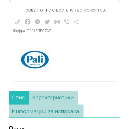
Продуктот не е достапен во моментов.
Copy
Facebook
Messenger
Twitter
Gmail
Viber
Share
Link
Шифра: П0015ЛЕОТОР
Опис
Карактеристики
Информации за испорака