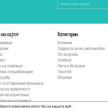
 на сајтот
Категории
авници
Колички
дови
Седишта за во автомобил
ас
Сè за дома
акт
Outdoor
н на плаќање
Нега и Исхрана
ички спецификации
Текстил
oyalty
Играчки
о поставувани прашања
са на приватност
ви на користење
тика на колачиња
оброто корисничко искуство на нашата веб-