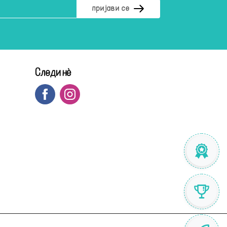
Следи нè