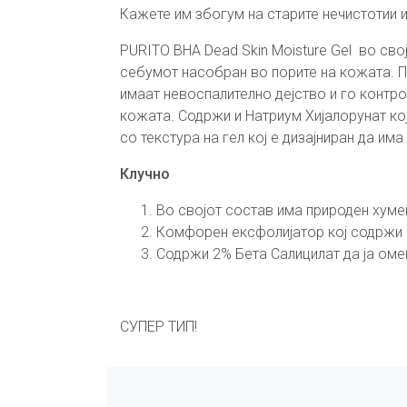
Кажете им збогум на старите нечистотии и
PURITO BHA Dead Skin Moisture Gel во сво
себумот насобран во порите на кожата. П
имаат невоспалително дејство и го контро
кожата. Содржи и Натриум Хијалорунат ко
со текстура на гел кој е дизајниран да и
Клучно
Во својот состав има природен хуме
Комфорен ексфолијатор кој содржи м
Содржи 2% Бета Салицилат да ја омек
СУПЕР ТИП!