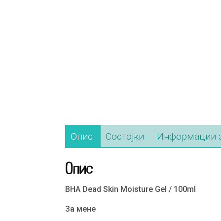
Опис
Состојки
Информации з
Опис
BHA Dead Skin Moisture Gel / 100ml
За мене