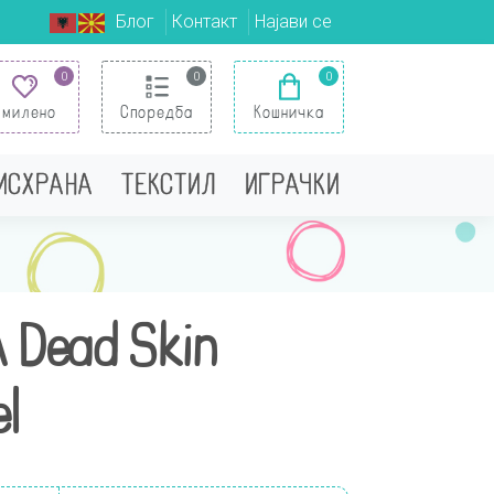
Блог
Контакт
Најави се
0
0
0
Омилено
Споредба
Кошничка
 ИСХРАНА
ТЕКСТИЛ
ИГРАЧКИ
 Dead Skin
l