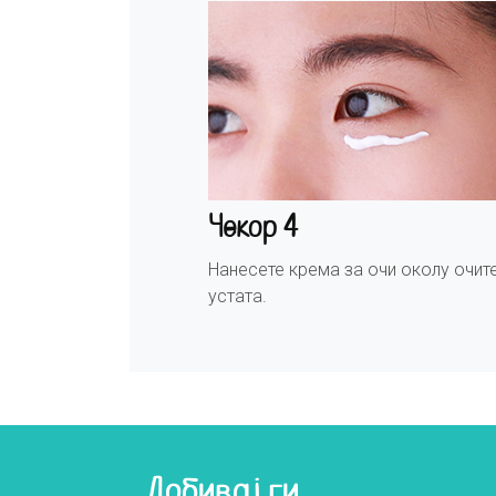
Чекор 4
Нанесете крема за очи околу очите
устата.
Добивај ги