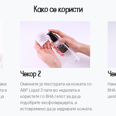
Како се користи
Чекор 2
Че
лака
Омекнете ја текстурата на кожата со
Нан
та и
ABP Liquid 3 пати во неделата и
BHA 
ја
користете го BHA гелот за да ја
цело
подобрите ексфолијацијата, а
истовремено да ја хидрирате кожата.