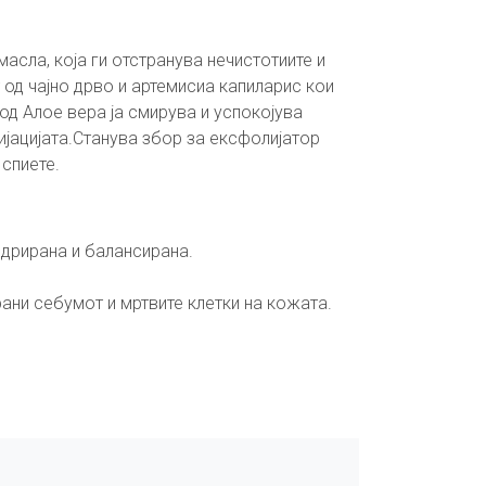
асла, која ги отстранува нечистотиите и
од чајно дрво и артемисиа капиларис кои
од Алое вера ја смирува и успокојува
јацијата.Станува збор за ексфолијатор
 спиете.
идрирана и балансирана.
ани себумот и мртвите клетки на кожата.