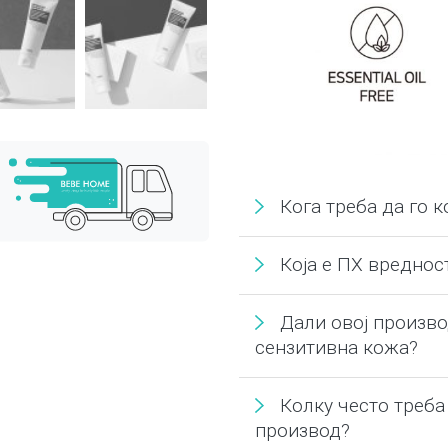
Кога треба да го 
Која е ПХ вреднос
Дали овој произво
сензитивна кожа?
Колку често треба
производ?