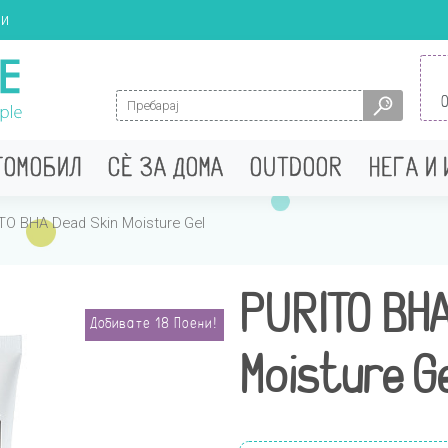
ци
Search for:
ТОМОБИЛ
СÈ ЗА ДОМА
OUTDOOR
НЕГА И
TO BHA Dead Skin Moisture Gel
PURITO BHA
Добивате
18
Поени!
Moisture Ge