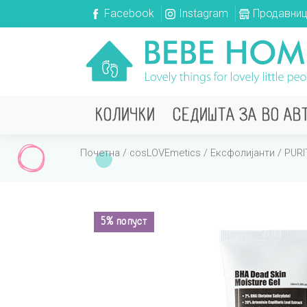
Facebook
Instagram
Продавни
КОЛИЧКИ
СЕДИШТА ЗА ВО АВ
Почетна
/
cosLOVEmetics
/
Ексфолијанти
/ PURI
5% попуст