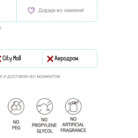
Додади во омилени!
6
City Mall
Аеродром
е е достапен во моментов.