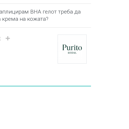
 аплицирам BHA гелот треба да
 крема на кожата?
il
Viber
Share