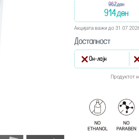
962
ден
914
ден
Акцијата важи до 31.07.202
Достапност
Он-лајн
Продуктот н