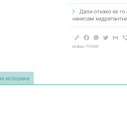
Дали откако ќе го
нанесам хидратантна
Copy
Facebook
Messenger
Twitter
Gma
Link
Шифра: ПУ0040
а испорака