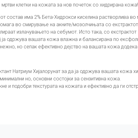
 мртви клетки на кожата за нов почеток со хидрирана кожа!
јот состав има 2% Бета-Хидрокси киселина растворлива во м
омага во смирување на акните/мозолчињата со екстрактот 
лираат излачувањето на себумот. Исто така, со екстрактот 
ј ја одржува вашата кожа влажна и балансирана по ексфоли
ма нежно, но сепак ефективно дејство на вашата кожа додека
ктант Натриум Хијалорунат за да ја одржува вашата кожа х
инимални но, основни состојки за сензитивна кожа.
не и подобри текстурата на кожата и ефективно да ги отстр