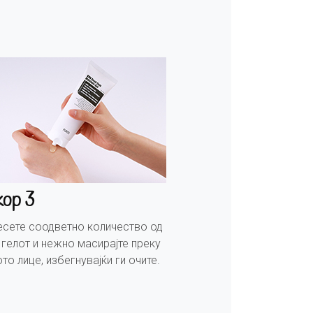
кор 3
есете соодветно количество од
гелот и нежно масирајте преку
то лице, избегнувајќи ги очите.