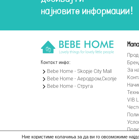
најновите информации!
Мапа
Прод
Брен
Контакт инфо:
За н
Bebe Home - Skopje City Mall
Конт
Bebe Home - Аеродром,Скопје
Начи
Bebe Home - Струга
Техн
VIB L
Чест
Поли
Усло
Поли
Ние користиме колачиња за да ви го овозможиме најд