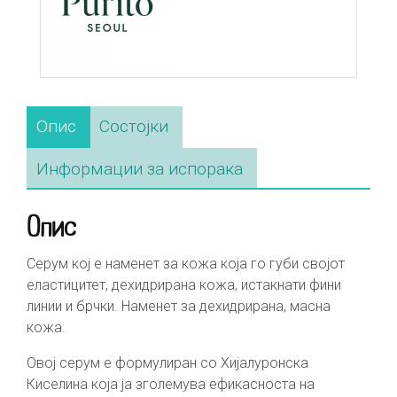
Опис
Состојки
Информации за испорака
Опис
Серум кој е наменет за кожа која го губи својот
еластицитет, дехидрирана кожа, истакнати фини
линии и брчки. Наменет за дехидрирана, масна
кожа.
Овој серум е формулиран со Хијалуронска
Киселина која ја зголемува ефикасноста на