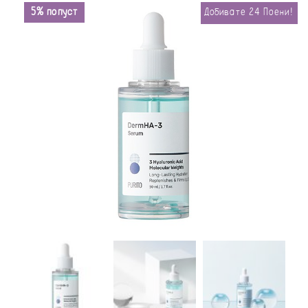
5% попуст
Добивате
24
Поени!