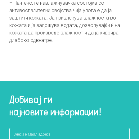
– Пантенол е навлажнувачка состојка со
антивоспалителни својства чија улога е да ја
заштити кожата. Ја привлекува влажноста во
кожата и ја задржува водата, дозволувајќи ѝ на
кожата да произведе влажност и да ја хидрира
длабоко одвнатре.
Добивај ги
најновите информации!