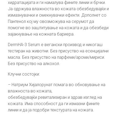
хидратацијата и ги намалува фините линии и брчки.
Ја одржува влажноста во кожата обезбедувајќи и
измазнувачки и омекнувачки ефекти. Дополнет со
Пантенол кој му овозможува на серумот да
помогне во заштитување на кожата и да обезбеди
зајакнување на кожната бариера.
DermHA-3 Serum е вегански производ и никогаш
тестиран на животни. Без присуство на есенцијални
масла. Без присуство на парфеми/ароми/мириси.
Без присуство на алкохол.
Клучни состојки:
– Натриум Хијалорунат помага во обновување на
влажноста во кожата,
обезбедувајќи ревитализиран и здрав изглед на
кожата. Има способност да ги измазни фините
линии и да ја подобри текстурата на кожата.