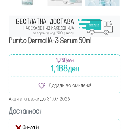
Purito DermaHA-3 Serum 50ml
1,250
ден
1,188
ден
Додади во омилени!
Акцијата важи до 31.07.2026
Достапност
Он-лајн