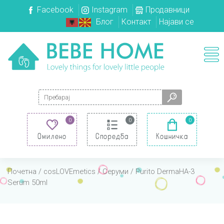
Facebook
Instagram
Продавници
Блог
Контакт
Најави се
Search for:
0
0
0
Омилено
Споредба
Кошничка
Почетна
/
cosLOVEmetics
/
Серуми
/ Purito DermaHA-3
Serum 50ml