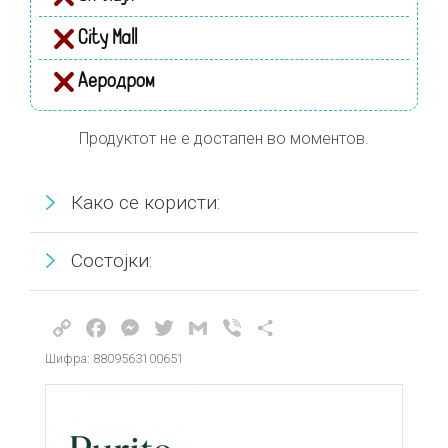
City Mall
Аеродром
Продуктот не е достапен во моментов.
Како се користи:
Состојки:
Copy
Facebook
Messenger
Twitter
Gmail
Viber
Share
Link
Шифра: 8809563100651