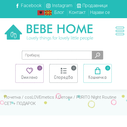
Facebook
Instagram
Продавници
Блог
Контакт
Најави се
Search for:
0
0
0
Омилено
Споредба
Кошничка
Почетна
/
cosLOVEmetics
/
Сетови
/ PURITO NIght Routine
СЕТ + ПОДАРОК