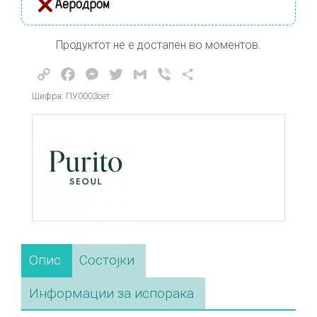
Аеродром
Продуктот не е достапен во моментов.
Copy
Facebook
Messenger
Twitter
Gmail
Viber
Share
Link
Шифра: ПУ0003сет
Опис
Состојки
Информации за испорака