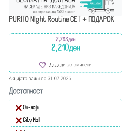
PURITO NIght Routine СЕТ + ПОДАРОК
2,763
ден
2,210
ден
Додади во омилени!
Акцијата важи до 31.07.2026
Достапност
Он-лајн
City Mall