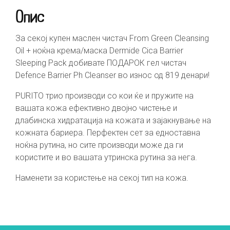
Опис
За секој купен маслен чистач From Green Cleansing
Oil + ноќна крема/маска Dermide Cica Barrier
Sleeping Pack добивате ПОДАРОК гел чистач
Defence Barrier Ph Cleanser во износ од 819 денари!
PURITO трио производи со кои ќе и пружите на
вашата кожа ефективно двојно чистење и
длабинска хидратација на кожата и зајакнување на
кожната бариера. Перфектен сет за едноставна
ноќна рутина, но сите производи може да ги
користите и во вашата утринска рутина за нега.
Наменети за користење на секој тип на кожа.