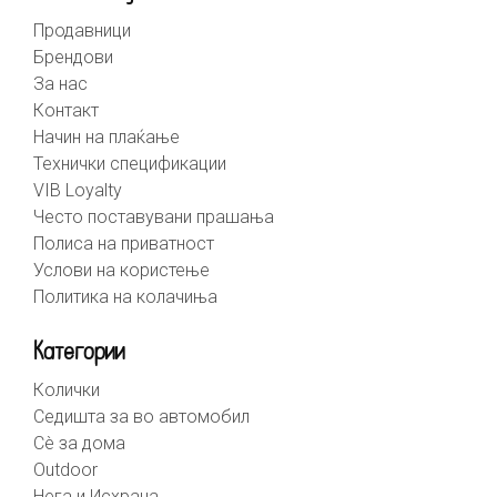
Продавници
Брендови
За нас
Контакт
Начин на плаќање
Технички спецификации
VIB Loyalty
Често поставувани прашања
Полиса на приватност
Услови на користење
Политика на колачиња
Категории
Колички
Седишта за во автомобил
Сè за дома
Outdoor
Нега и Исхрана