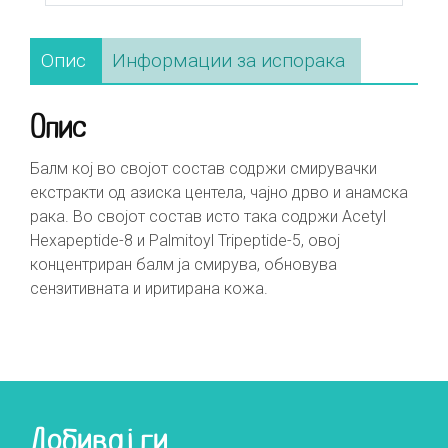
Опис
Информации за испорака
Опис
Балм кој во својот состав содржи смирувачки
екстракти од азиска центела, чајно дрво и анамска
рака. Во својот состав исто така содржи Acetyl
Hexapeptide-8 и Palmitoyl Tripeptide-5, овој
концентриран балм ја смирува, обновува
сензитивната и иритирана кожа.
Добивај ги