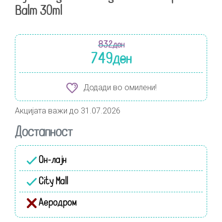
Balm 30ml
832
ден
749
ден
Додади во омилени!
Акцијата важи до 31.07.2026
Достапност
Он-лајн
City Mall
Аеродром