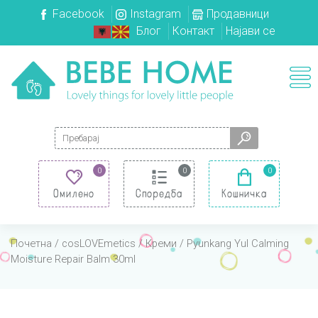
Facebook
Instagram
Продавници
Блог
Контакт
Најави се
Search for:
0
0
0
Омилено
Споредба
Кошничка
Почетна
/
cosLOVEmetics
/
Креми
/ Pyunkang Yul Calming
Moisture Repair Balm 30ml