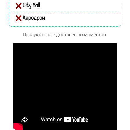
City Mall
Аеродром
Продуктот не е достапен во моментов.