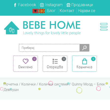
Facebook
Instagram
Продавници
Блог
Контакт
Најави се
Search for:
0
0
0
Омилено
Споредба
Кошничка
Почетна
/
Колички
/
Колички системи
/ Quinny Моод – Блек
Девоушн