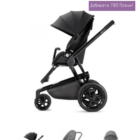
Добивате
780
Поени!