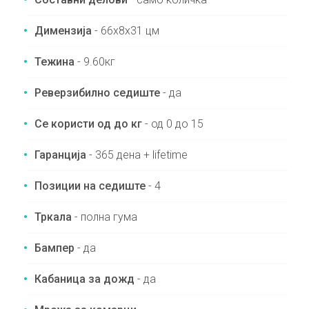
Димензија
- 66x8x31 цм
Тежина
- 9.60кг
Реверзибилно седиште
- да
Се користи од до кг
- од 0 до 15
Гаранција
- 365 дена + lifetime
Позиции на седиште
- 4
Тркала
- полна гума
Бампер
- да
Кабаница за дожд
- да