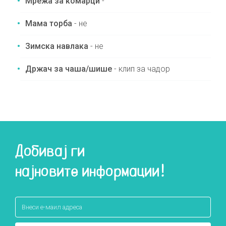
Мрежа за комарци
-
Мама торба
- не
Зимска навлака
- не
Држач за чаша/шише
- клип за чадор
Добивај ги
најновите информации!