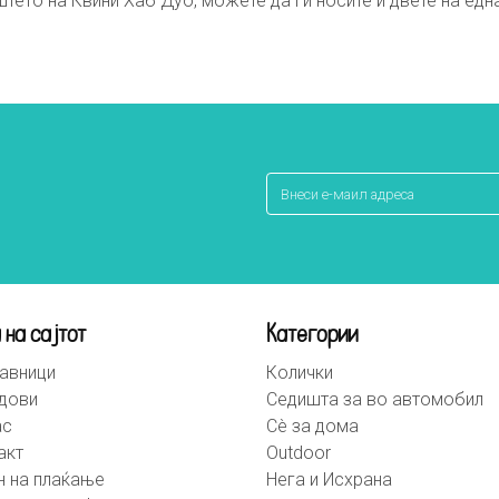
иштето на Квини Хаб Дуо, можете да ги носите и двете на едн
 на сајтот
Категории
авници
Колички
дови
Седишта за во автомобил
ас
Сè за дома
акт
Outdoor
н на плаќање
Нега и Исхрана