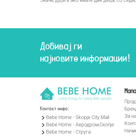
Значи, дури и ако имате две деца, со сед
Добивај ги
најновите информации!
Мапа
Прод
Брен
Контакт инфо:
За н
Bebe Home - Skopje City Mall
Конт
Bebe Home - Аеродром,Скопје
Начи
Bebe Home - Струга