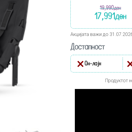
19,990
ден
17,991
ден
Акцијата важи до 31.07.202
Достапност
Он-лајн
Продуктот н