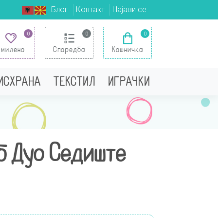
Блог
Контакт
Најави се
0
0
0
Омилено
Споредба
Кошничка
 ИСХРАНА
ТЕКСТИЛ
ИГРАЧКИ
б Дуо Седиште