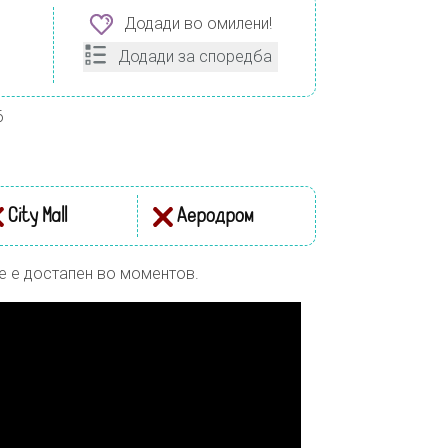
Додади во омилени!
Додади за споредба
6
City Mall
Аеродром
е е достапен во моментов.