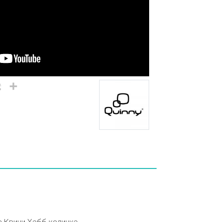
il
Viber
Share