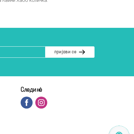
а Квини Хабб количка.
Следи нè