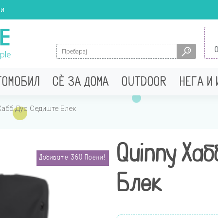
ци
Search for:
ТОМОБИЛ
СÈ ЗА ДОМА
OUTDOOR
НЕГА И
Хабб Дуо Седиште Блек
Quinny Хаб
Добивате
360
Поени!
Блек