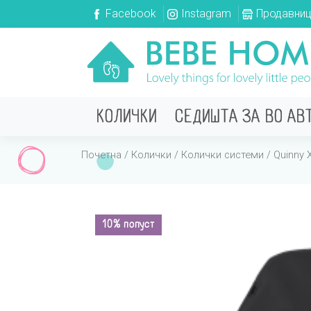
Facebook
Instagram
Продавни
КОЛИЧКИ
СЕДИШТА ЗА ВО АВ
Почетна
/
Колички
/
Колички системи
/ Quinny 
10% попуст