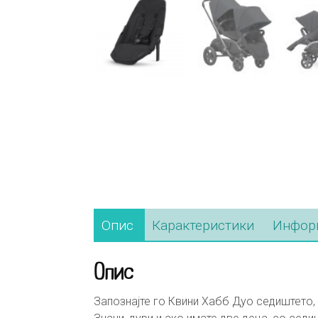
Опис
Карактеристики
Информ
Опис
Запознајте го Квини Хабб Дуо седиштето