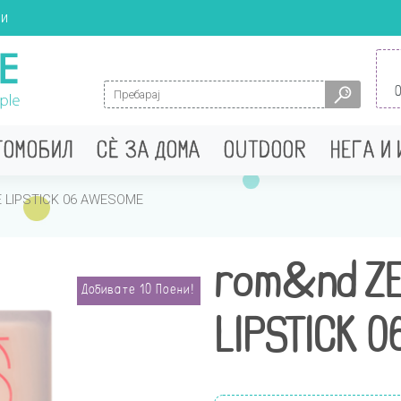
ци
Search for:
ТОМОБИЛ
СÈ ЗА ДОМА
OUTDOOR
НЕГА И
 LIPSTICK 06 AWESOME
rom&nd ZE
Добивате
10
Поени!
LIPSTICK 