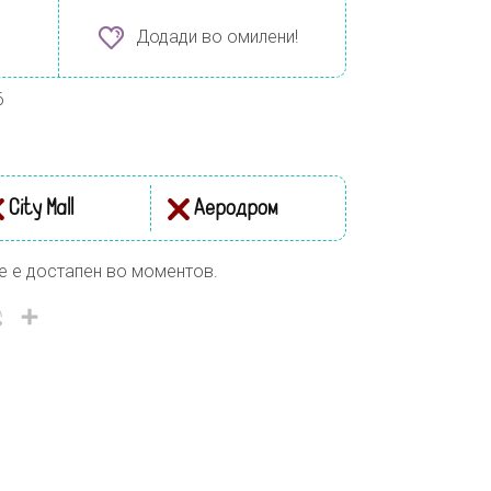
Додади во омилени!
6
City Mall
Аеродром
е е достапен во моментов.
il
Viber
Share