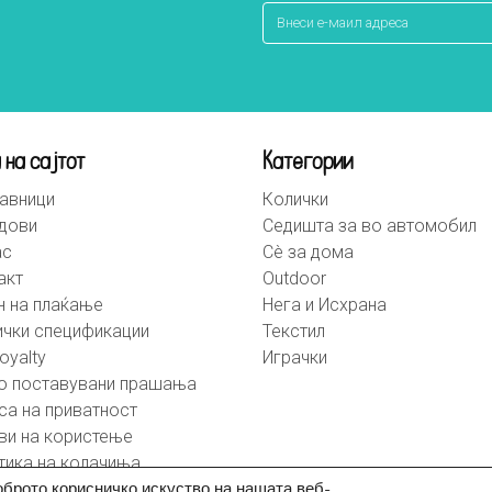
 на сајтот
Категории
авници
Колички
дови
Седишта за во автомобил
ас
Сè за дома
акт
Outdoor
н на плаќање
Нега и Исхрана
ички спецификации
Текстил
oyalty
Играчки
о поставувани прашања
са на приватност
ви на користење
тика на колачиња
оброто корисничко искуство на нашата веб-