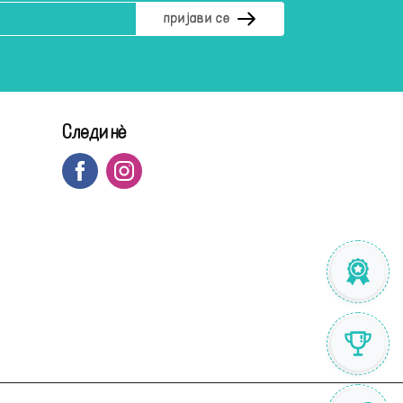
Следи нè