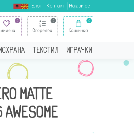
Блог
Контакт
Најави се
0
0
0
Омилено
Споредба
Кошничка
 ИСХРАНА
ТЕКСТИЛ
ИГРАЧКИ
RO MATTE
06 AWESOME