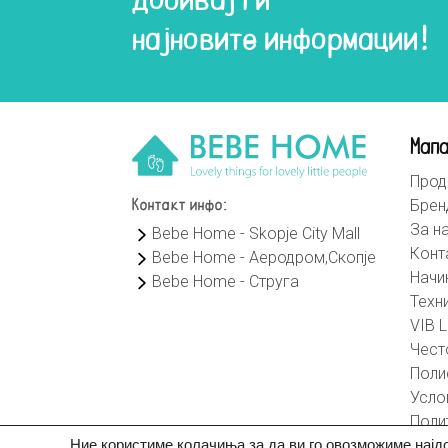
Добивај ги
најновите информации!
Мапа
Прод
Брен
Контакт инфо:
За н
Bebe Home - Skopje City Mall
Конт
Bebe Home - Аеродром,Скопје
Начи
Bebe Home - Струга
Техн
VIB L
Чест
Поли
Усло
Поли
Ние користиме колачиња за да ви го овозможиме најд