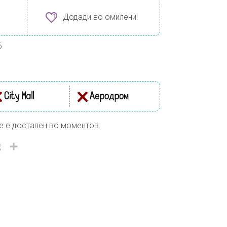
Додади во омилени!
6
City Mall
Аеродром
е е достапен во моментов.
il
Viber
Share