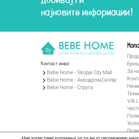
Добивај ги
најновите информации!
Мапа
Прод
Брен
Контакт инфо:
За н
Bebe Home - Skopje City Mall
Конт
Bebe Home - Аеродром,Скопје
Начи
Bebe Home - Струга
Техн
VIB L
Чест
Поли
Усло
Поли
Ние користиме колачиња за да ви го овозможиме најд