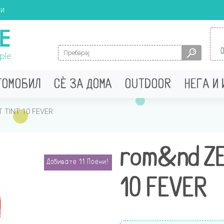
ци
Search for:
ТОМОБИЛ
СÈ ЗА ДОМА
OUTDOOR
НЕГА И
 TINT 10 FEVER
rom&nd ZE
Добивате
11
Поени!
10 FEVER