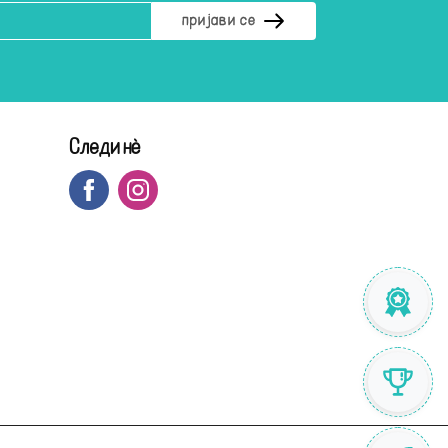
Следи нè