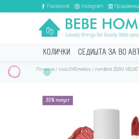
Facebook
Instagram
Продавни
КОЛИЧКИ
СЕДИШТА ЗА ВО АВ
Почетна
/
cosLOVEmetics
/ rom&nd ZERO VELVET
30% попуст