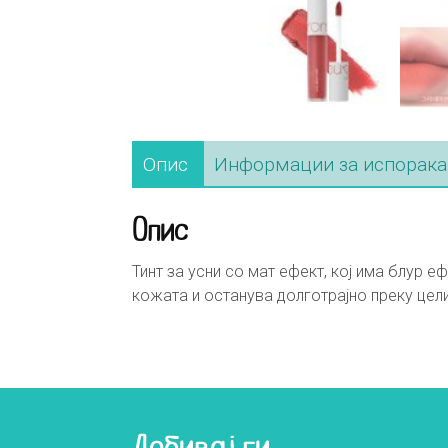
Опис
Информации за испорака
Опис
Тинт за усни со мат ефект, кој има блур 
кожата и останува долготрајно преку цели