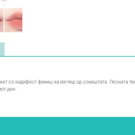
ефект со кадифест финиш за изглед од соништата. Лесната т
от ден.