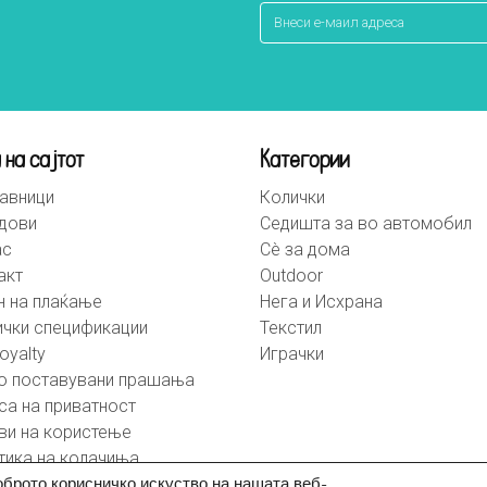
 на сајтот
Категории
авници
Колички
дови
Седишта за во автомобил
ас
Сè за дома
акт
Outdoor
н на плаќање
Нега и Исхрана
ички спецификации
Текстил
oyalty
Играчки
о поставувани прашања
са на приватност
ви на користење
тика на колачиња
оброто корисничко искуство на нашата веб-