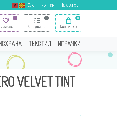
Блог
Контакт
Најави се
0
0
0
Омилено
Споредба
Кошничка
 ИСХРАНА
ТЕКСТИЛ
ИГРАЧКИ
RO VELVET TINT