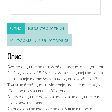
Опис
Карактеристики
Информации за испорака
Опис
Бустер седиште за автомобил наменето за деца од
3-12 години или 15-36 кг- Компактен дизајн за лесна
инсталација и ослободување од автомобилот- 3
Точки на безбедност- Материјал кој лесно се вади
-Се пере во машина на 30 степени
Големо седиште со мекa подлога на седиштето и
потпирачот за рака
2 конектори за изофикс за стабилна и цврста