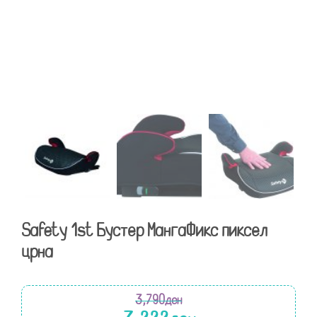
Safety 1st Бустер МангаФикс пиксел
црна
3,790
ден