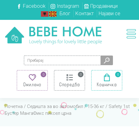
Facebook
Instagram
Продавници
Блог
Контакт
Најави се
Search for:
0
0
0
Омилено
Споредба
Кошничка
Почетна
/
Седишта за во автомобил
/
15-36 кг
/ Safety 1st
Бустер МангаФикс пиксел црна