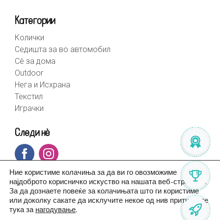
Категории
Колички
Седишта за во автомобил
Сè за дома
Outdoor
Нега и Исхрана
Текстил
Играчки
Следи нè
Ние користиме колачиња за да ви го овозможиме
најдоброто корисничко искуство на нашата веб-страница.
За да дознаете повеќе за колачињата што ги користиме
или доколку сакате да исклучите некое од нив притиснете
тука за
нагодување
.