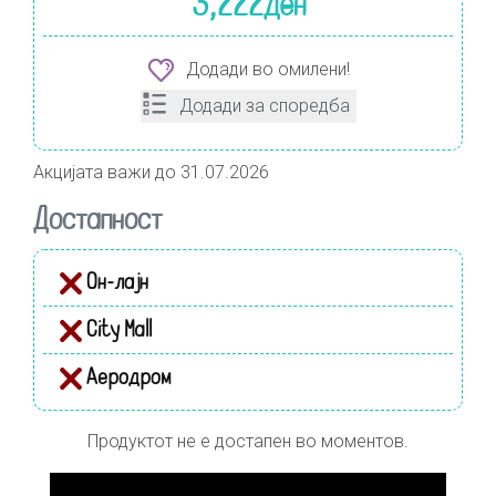
3,222
ден
Додади во омилени!
Додади за споредба
Акцијата важи до 31.07.2026
Достапност
Он-лајн
City Mall
Аеродром
Продуктот не е достапен во моментов.