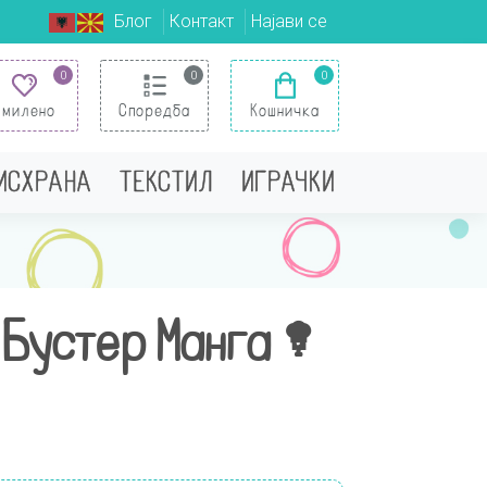
Блог
Контакт
Најави се
0
0
0
Омилено
Споредба
Кошничка
 ИСХРАНА
ТЕКСТИЛ
ИГРАЧКИ
 Бустер Манга –