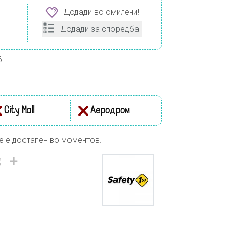
Додади во омилени!
Додади за споредба
6
City Mall
Аеродром
е е достапен во моментов.
il
Viber
Share