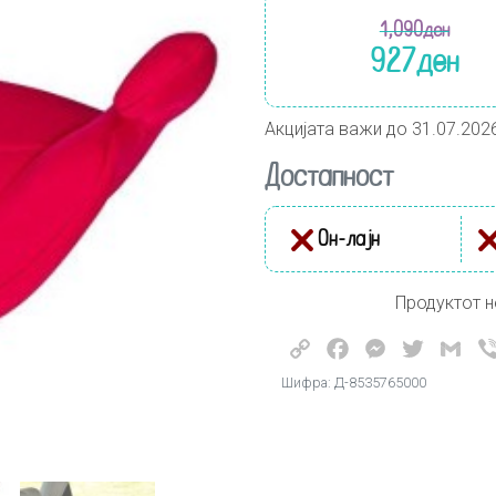
1,090
ден
927
ден
Акцијата важи до 31.07.202
Достапност
Он-лајн
Продуктот н
Copy
Facebook
Messenger
Twitter
Gma
Link
Шифра: Д-8535765000