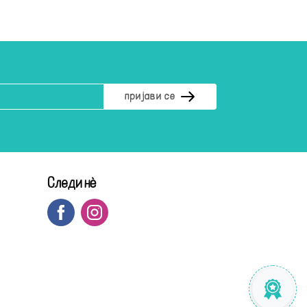
Следи нè