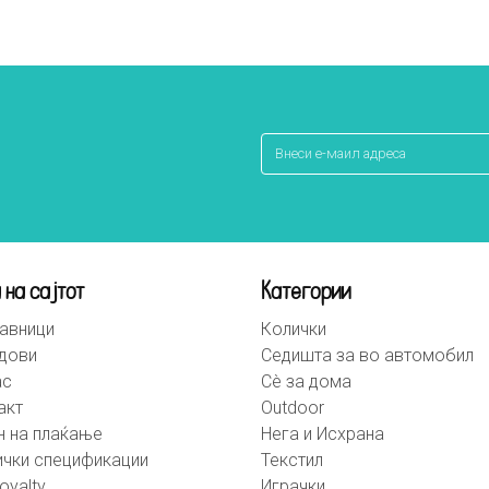
 на сајтот
Категории
авници
Колички
дови
Седишта за во автомобил
ас
Сè за дома
акт
Outdoor
н на плаќање
Нега и Исхрана
ички спецификации
Текстил
oyalty
Играчки