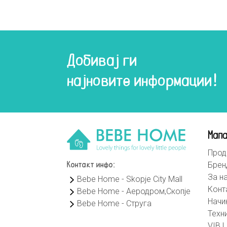
Добивај ги
најновите информации!
Мапа
Прод
Брен
Контакт инфо:
За н
Bebe Home - Skopje City Mall
Конт
Bebe Home - Аеродром,Скопје
Начи
Bebe Home - Струга
Техн
VIB L