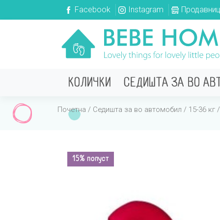
Facebook
Instagram
Продавни
КОЛИЧКИ
СЕДИШТА ЗА ВО АВ
Почетна
/
Седишта за во автомобил
/
15-36 кг
/
15% попуст