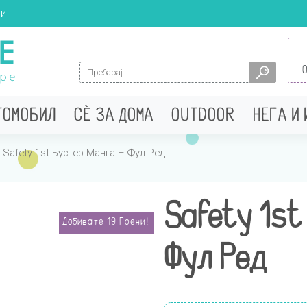
ци
Search for:
ТОМОБИЛ
СÈ ЗА ДОМА
OUTDOOR
НЕГА И
 Safety 1st Бустер Манга – Фул Ред
Safety 1st
Добивате
19
Поени!
Фул Ред