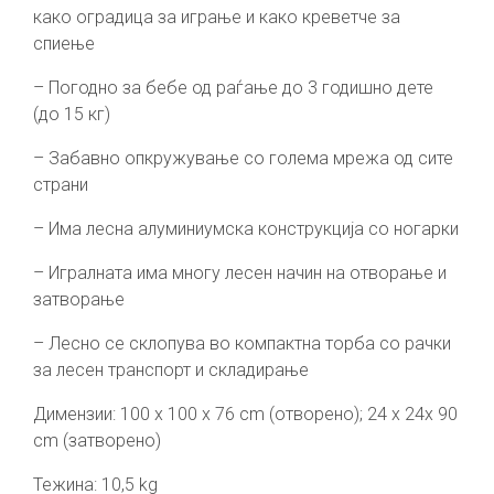
како оградица за играње и како креветче за
спиење
– Погодно за бебе од раѓање до 3 годишно дете
(до 15 кг)
– Забавно опкружување со голема мрежа од сите
страни
– Има лесна алуминиумска конструкција со ногарки
– Игралната има многу лесен начин на отворање и
затворање
– Лесно се склопува во компактна торба со рачки
за лесен транспорт и складирање
Димензии: 100 x 100 x 76 cm (отворено); 24 x 24x 90
cm (затворено)
Тежина: 10,5 kg