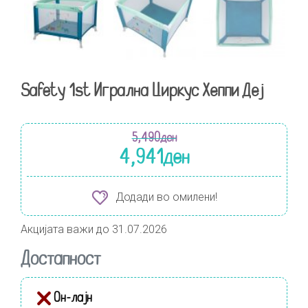
Safety 1st Игрална Циркус Хеппи Деј
5,490
ден
4,941
ден
Додади во омилени!
Акцијата важи до 31.07.2026
Достапност
Он-лајн