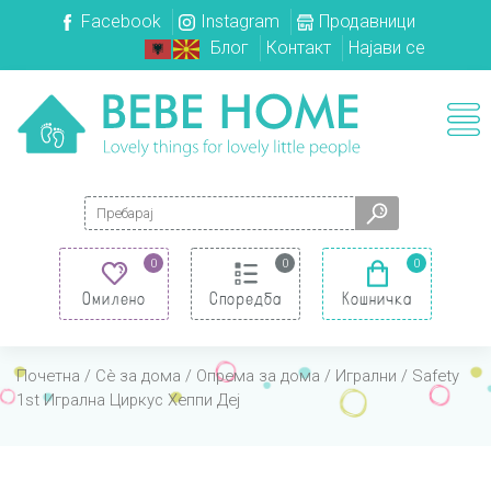
Facebook
Instagram
Продавници
Блог
Контакт
Најави се
Search for:
0
0
0
Омилено
Споредба
Кошничка
Почетна
/
Сè за дома
/
Опрема за дома
/
Игрални
/ Safety
1st Игрална Циркус Хеппи Деј