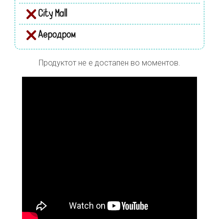
City Mall
Аеродром
Продуктот не е достапен во моментов.