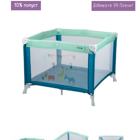
10% попуст
Добивате
99
Поени!