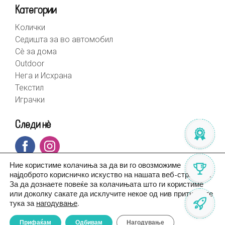
Категории
Колички
Седишта за во автомобил
Сè за дома
Outdoor
Нега и Исхрана
Текстил
Играчки
Следи нè
Ние користиме колачиња за да ви го овозможиме
најдоброто корисничко искуство на нашата веб-страница.
За да дознаете повеќе за колачињата што ги користиме
или доколку сакате да исклучите некое од нив притиснете
тука за
нагодување
.
Прифаќам
Одбивам
Нагодување