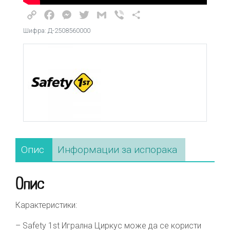
Copy
Facebook
Messenger
Twitter
Gmail
Viber
Share
Link
Шифра: Д-2508560000
Опис
Информации за испорака
Опис
Карактеристики:
– Safety 1st Игрална Циркус може да се користи