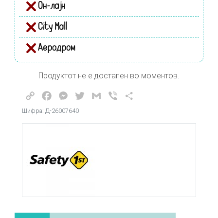
Он-лајн
City Mall
Аеродром
Продуктот не е достапен во моментов.
Copy
Facebook
Messenger
Twitter
Gmail
Viber
Share
Link
Шифра: Д-26007640