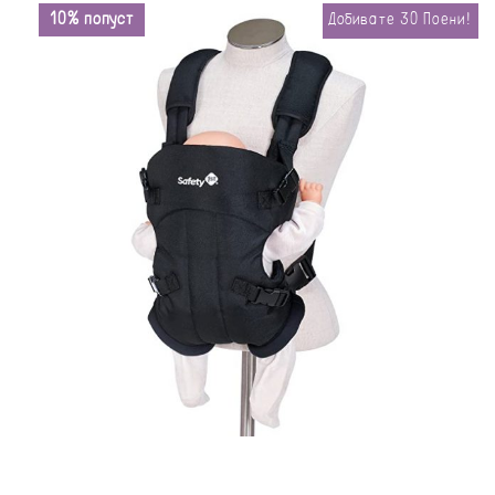
10% попуст
Добивате
30
Поени!