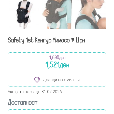
Safety 1st Кенгур Мимосо – Црн
1,690
ден
1,521
ден
Додади во омилени!
Акцијата важи до 31.07.2026
Достапност