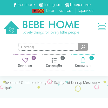
Facebook
Instagram
Продавници
Блог
Контакт
Најави се
Search for:
0
0
0
Омилено
Споредба
Кошничка
Почетна
/
Outdoor
/
Кенгури
/ Safety 1st Кенгур Мимосо –
Црн