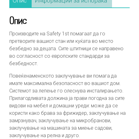
Опис
Информации за испорака
Опис
Производите на Safety 1st помагаат да го
претворите вашиот стан или куќата во место
безбедно за децата. Сите штитници се направено
во согласност со европските стандарди за
безбедност.
Повеќенаменското заклучување ви помага да
имате максимална безопасност во вашиот дом.
Системот за лепење го олеснува инсталирањето.
Прилагодливата должина ја прави погодна за сите
видови на мебел и домашни уреди: може да се
користи како брава за фрижидер, заклучување на
замрзнувач, заклучување на микробранови,
заклучување на машината за миење садови,
заклучување на релна и друго.