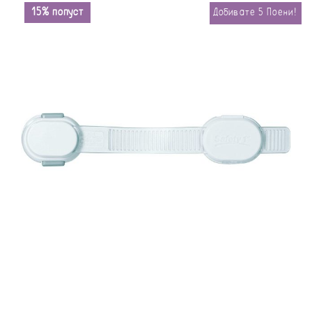
15% попуст
Добивате
5
Поени!