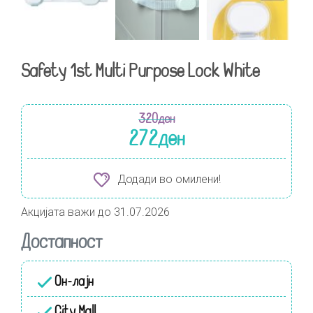
Safety 1st Multi Purpose Lock White
320
ден
272
ден
Додади во омилени!
Акцијата важи до 31.07.2026
Достапност
Он-лајн
City Mall