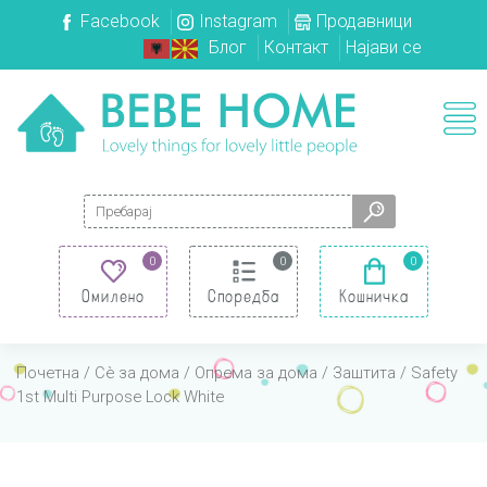
Facebook
Instagram
Продавници
Блог
Контакт
Најави се
Search for:
0
0
0
Омилено
Споредба
Кошничка
Почетна
/
Сè за дома
/
Опрема за дома
/
Заштита
/ Safety
1st Multi Purpose Lock White