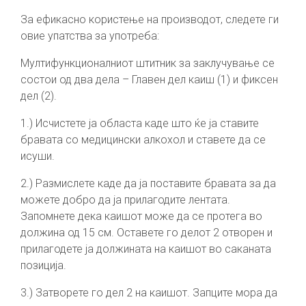
За ефикасно користење на производот, следете ги
овие упатства за употреба:
Мултифункционалниот штитник за заклучување се
состои од два дела – Главен дел каиш (1) и фиксен
дел (2).
1.) Исчистете ја областа каде што ќе ја ставите
бравата со медицински алкохол и ставете да се
исуши.
2.) Размислете каде да ја поставите бравата за да
можете добро да ја прилагодите лентата.
Запомнете дека каишот може да се протега во
должина од 15 см. Оставете го делот 2 отворен и
прилагодете ја должината на каишот во саканата
позиција.
3.) Затворете го дел 2 на каишот. Запците мора да