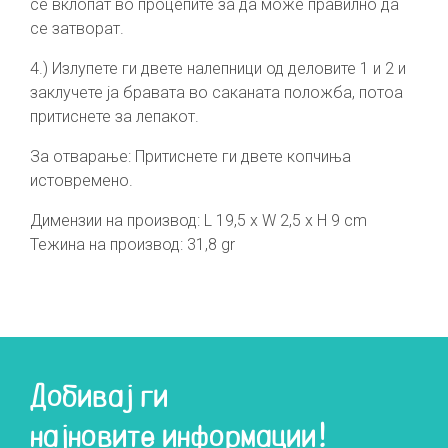
се вклопат во процепите за да може правилно да
се затворат.
4.) Излупете ги двете налепници од деловите 1 и 2 и
заклучете ја бравата во саканата положба, потоа
притиснете за лепакот.
За отварање: Притиснете ги двете копчиња
истовремено.
Димензии на производ: L 19,5 x W 2,5 x H 9 cm
Тежина на производ: 31,8 gr
Добивај ги
најновите информации!