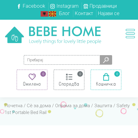
Facebook
Instagram
Продавници
Блог
Контакт
Најави се
Search for:
0
0
0
Омилено
Споредба
Кошничка
Почетна
/
Сè за дома
/
Опрема за дома
/
Заштита
/ Safety
1st Portable Bed Rail