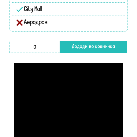
City Mall
Аеродром
Safety 1st Portable Bed Rail количина
Додади во кошничка