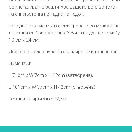
се инсталира, го заштитува вашето дете во текот
на спиењето да не падне на подот.
Погодно е за мали и големи кревети со минимална
должина од 156 см со длабочина на душек помеѓу
10 см и 24 см.
Лесно се преклопува за складирање и транспорт.
Димензии:
L 71cm x W 7cm x H 42cm (затворена),
L 101cm x W 37cm x H 42cm (отворена)
Тежина на артикалот: 2,7kg