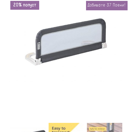
20% попуст
Добивате
37
Поени!