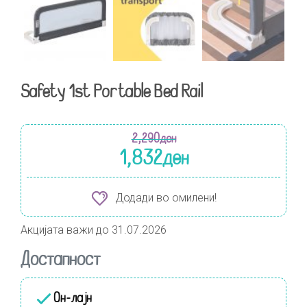
Safety 1st Portable Bed Rail
2,290
ден
1,832
ден
Додади во омилени!
Акцијата важи до 31.07.2026
Достапност
Он-лајн