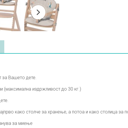
 за Вашето дете.
и (максимална издржливост до 30 кг.)
ете.
ајпрво како столче за хранење, а потоа и како столица за п
ранува за миење