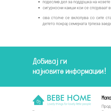
подеслив дел за поддршка на нозете
сигурносни каиши кои се спојуваат в
ова столче се вклопува со сите ст
детето покрај семејната трпеза заед
Добивај ги
најновите информации!
Мапа
Прод