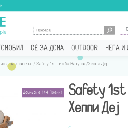
ци
Search for:
ТОМОБИЛ
СÈ ЗА ДОМА
OUTDOOR
НЕГА И
чиња за хранење
/ Safety 1st Тимба Натурал/Хеппи Деј
Safety 1st
Добивате
144
Поени!
Хеппи Деј