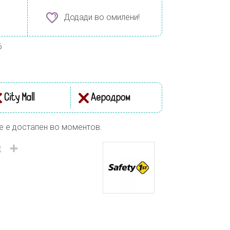
Додади во омилени!
6
City Mall
Аеродром
е е достапен во моментов.
il
Viber
Share