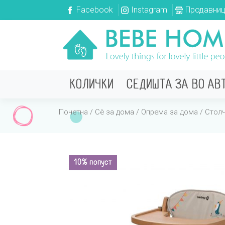
Facebook
Instagram
Продавни
КОЛИЧКИ
СЕДИШТА ЗА ВО АВ
Почетна
/
Сè за дома
/
Опрема за дома
/
Стол
10% попуст