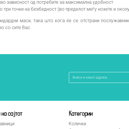
 во зависност од потребите за максимална удобност
о три точки на безбедност (во пределот меѓу нозете и окол
андардни маси, така што кога ќе се отстрани послужавни
но со сите Вас.
 на сајтот
Категории
авници
Колички