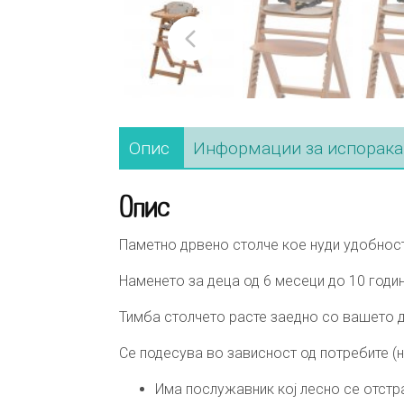
Опис
Информации за испорака
Опис
Паметно дрвено столче кое нуди удобност
Наменето за деца од 6 месеци до 10 годин
Тимба столчето расте заедно со вашето д
Се подесува во зависност од потребите (н
Има послужавник кој лесно се отст