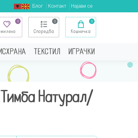
Блог
Контакт
Најави се
0
0
0
Омилено
Споредба
Кошничка
 ИСХРАНА
ТЕКСТИЛ
ИГРАЧКИ
 Тимба Натурал/