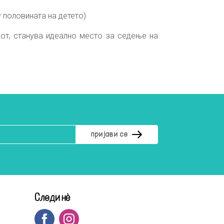
у половината на детето)
кот, станува идеално место за седење на
Следи нè