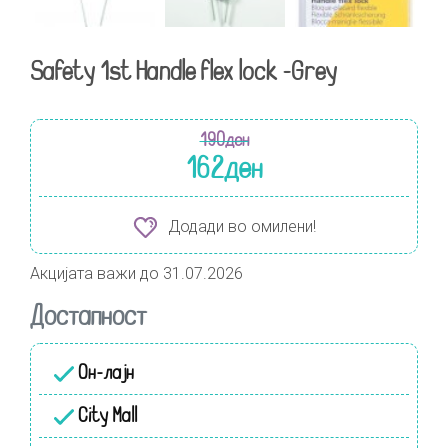
Safety 1st Handle flex lock -Grey
190
ден
162
ден
Додади во омилени!
Акцијата важи до 31.07.2026
Достапност
Он-лајн
City Mall