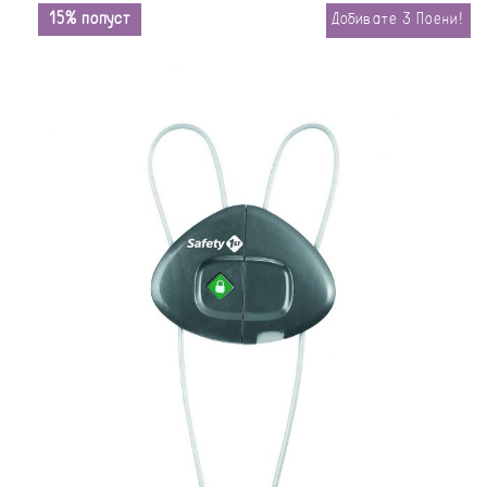
15% попуст
Добивате
3
Поени!