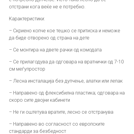
отстрани кога веќе не е потребно.
Карактеристики:
– Скриено копче кое тешко се притиска и неможе
да биде отворено од страна на дете
– Се монтира на двете рачки од комодата
– Се прилагодува да одговара на вратнички од 7-10
см меѓупростор
– Лесна инсталација без дупчење, алатки или лепак
– Направено од флексибилна пластика; одговара на
скоро сите двојни кабинети
– Не ги оштетува вратите, лесно се отстранува
– Направено во согласност со европските
стандарди за безбедност