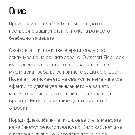
Опис
Производите на Safety 1st помагаат да го
претворите вашиот стан или куќата во место
безбедно за децата.
Овој стегач ги држи двете врати заедно со
заклучување на рачките заедно. Outsmart Flex Lock
има големо копче што го тера вашето дете да
мисли дека треба да се притисне за да се отвори.
Но, не е! Притискањето на ова копче нема никаков
ефект и го одвлекува вниманието на вашето
малечко од вистинскиот начин за отворање на
бравата. Ниту најпаметните деца нема да го
отворат!
Поради флексибилните жици, оваа стегачка врата
на кабинетот се вклопува во кој било кабинет и не
е потребно дупчење. Исто така лесно да се