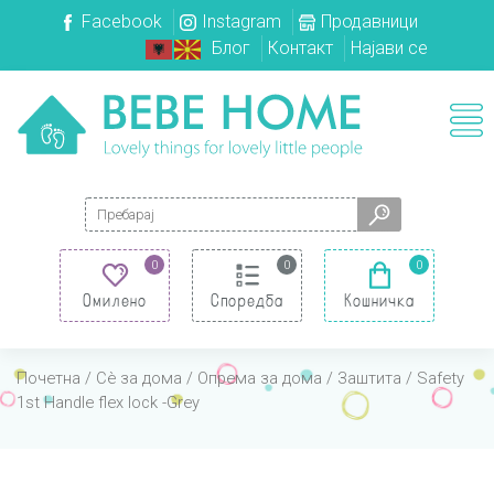
Facebook
Instagram
Продавници
Блог
Контакт
Најави се
Search for:
0
0
0
Омилено
Споредба
Кошничка
Почетна
/
Сè за дома
/
Опрема за дома
/
Заштита
/ Safety
1st Handle flex lock -Grey