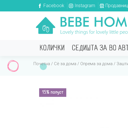
Facebook
Instagram
Продавни
КОЛИЧКИ
СЕДИШТА ЗА ВО АВ
Почетна
/
Сè за дома
/
Опрема за дома
/
Зашт
15% попуст