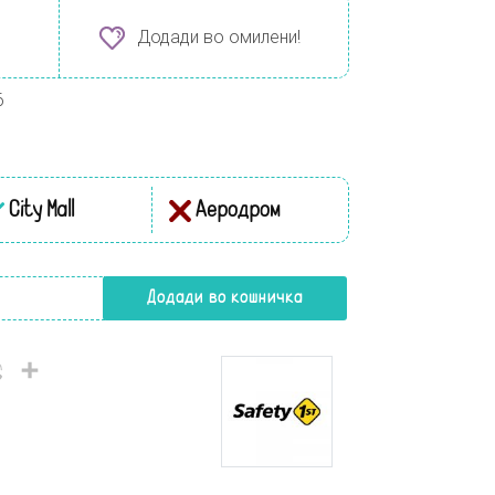
Додади во омилени!
6
City Mall
Аеродром
n1 количина
Додади во кошничка
il
Viber
Share