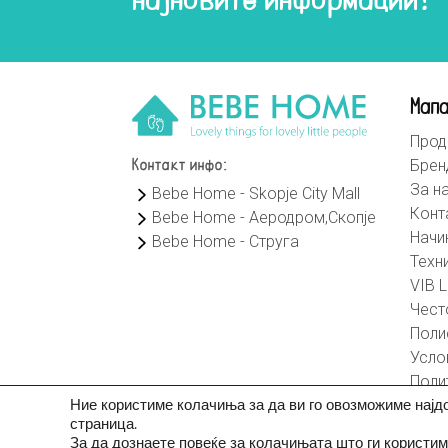
најновите информации!
Мапа
Прод
Брен
Контакт инфо:
За н
Bebe Home - Skopje City Mall
Конт
Bebe Home - Аеродром,Скопје
Начи
Bebe Home - Струга
Техн
VIB L
Чест
Поли
Усло
Поли
Ние користиме колачиња за да ви го овозможиме најд
страница.
За да дознаете повеќе за колачињата што ги користим