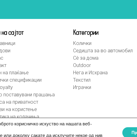
 на сајтот
Категории
авници
Колички
дови
Седишта за во автомобил
ас
Сè за дома
акт
Outdoor
н на плаќање
Нега и Исхрана
ички спецификации
Текстил
oyalty
Играчки
о поставувани прашања
са на приватност
ви на користење
тика на колачиња
оброто корисничко искуство на нашата веб-
П
е или доколку сакате да исклучите некое од нив