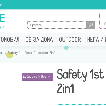
ци
Search for:
ТОМОБИЛ
СÈ ЗА ДОМА
OUTDOOR
НЕГА И
ита
/ Safety 1st Door Protector 2in1
Safety 1st
Добивате
5
Поени!
2in1