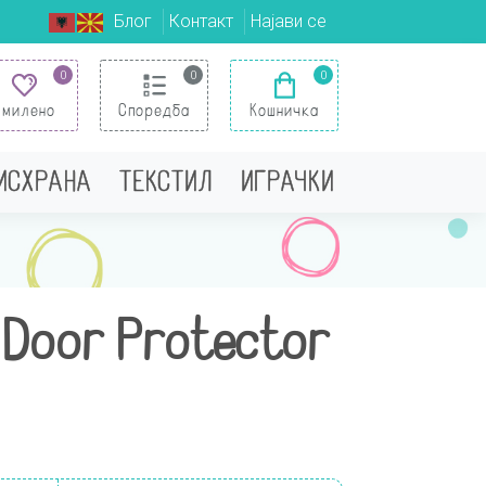
Блог
Контакт
Најави се
0
0
0
Омилено
Споредба
Кошничка
 ИСХРАНА
ТЕКСТИЛ
ИГРАЧКИ
 Door Protector