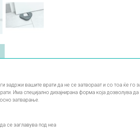
е ги задржи вашите врати да не се затвораат и со тоа ќе го 
рати. Има специјално дизајнирана форма која дозволува да 
лосно затварање.
да се заглавува под неа