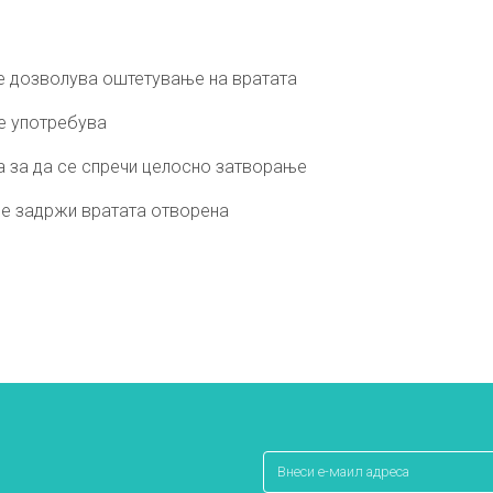
 не дозволува оштетување на вратата
се употребува
а за да се спречи целосно затворање
се задржи вратата отворена