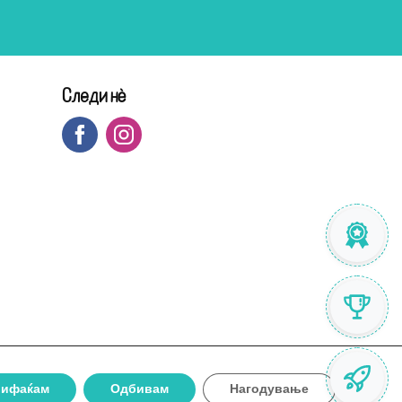
Следи нè
рифаќам
Одбивам
Нагодување