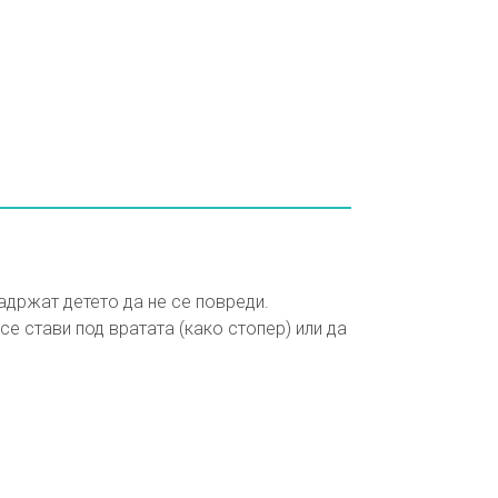
задржат детето да не се повреди.
се стави под вратата (како стопер) или да