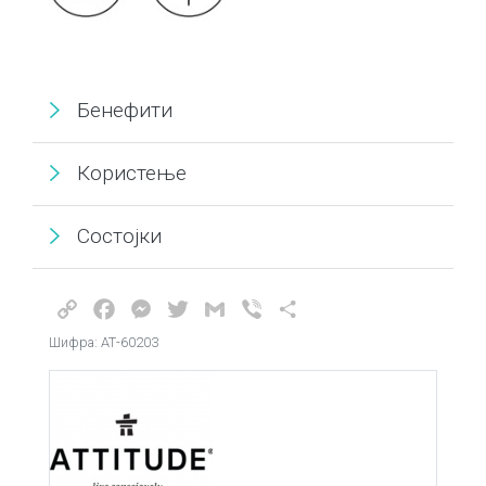
Бенефити
Користење
Состојки
Copy
Facebook
Messenger
Twitter
Gmail
Viber
Share
Link
Шифра: АТ-60203