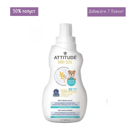
50% попуст
Добивате
7
Поени!