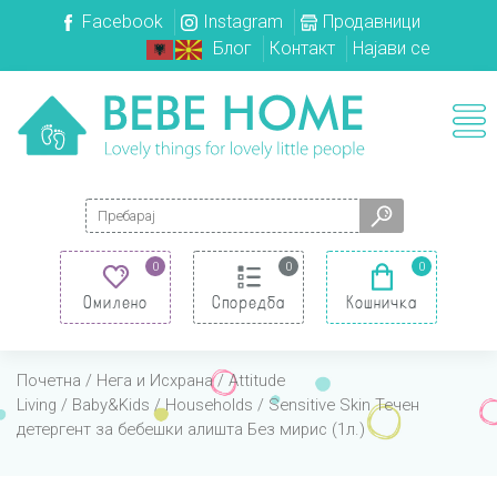
Facebook
Instagram
Продавници
Блог
Контакт
Најави се
Search for:
0
0
0
Омилено
Споредба
Кошничка
Почетна
/
Нега и Исхрана
/
Attitude
Living
/
Baby&Kids
/
Households
/ Sensitive Skin Течен
детергент за бебешки алишта Без мирис (1л.)