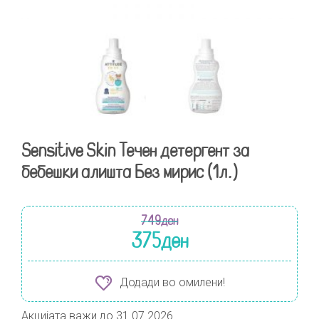
Sensitive Skin Течен детергент за
бебешки алишта Без мирис (1л.)
749
ден
375
ден
Додади во омилени!
Акцијата важи до 31.07.2026