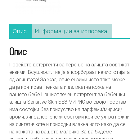
Опис
Информации за испорака
Опис
Повеќето детергенти за перење на алишта содржат
ензими. Всушност, тие ја апсорбираат нечистотијата
од алиштата! За жал, овие ензими исто така може
да ја иритираат тенката и деликатна кожа на
вашето бебе.Нашиот течен детергент за бебешки
алишта Sensitive Skin БЕЗ МИРИС во својот состав
има состојки без присуство на парфеми/мириси/
ароми, хипоалергенски состојки кои се ултра нежни
на синтетичките и природни влакна исто како да се
на кожата на вашето малечко.За да бидеме