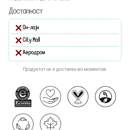
Достапност
Он-лајн
City Mall
Аеродром
Продуктот не е достапен во моментов.