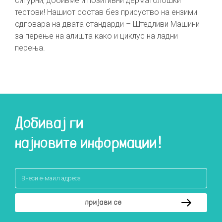
сигурни, добивме и позитивни дерматолошки
тестови! Нашиот состав без присуство на ензими
одговара на двата стандарди – Штедливи Машини
за перење на алишта како и циклус на ладни
перења.
Добивај ги
најновите информации!