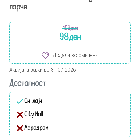
парче
109
ден
98
ден
Додади во омилени!
Акцијата важи до 31.07.2026
Достапност
Он-лајн
City Mall
Аеродром