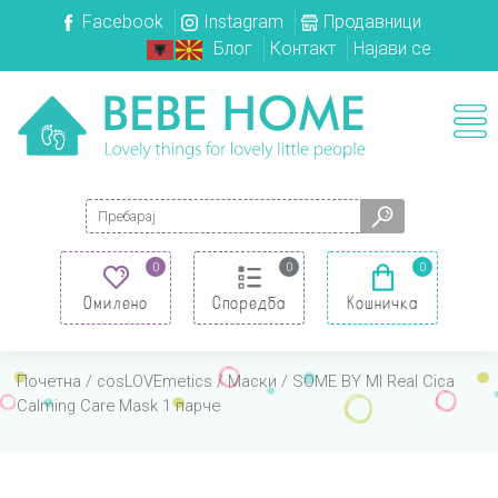
Facebook
Instagram
Продавници
Блог
Контакт
Најави се
Search for:
0
0
0
Омилено
Споредба
Кошничка
Почетна
/
cosLOVEmetics
/
Маски
/ SOME BY MI Real Cica
Calming Care Mask 1 парче