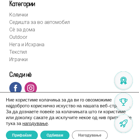
Категории
Колички
Седишта за во автомобил
Сè за дома
Outdoor
Нега и Исхрана
Текстил
Играчки
Следи нè
Ние користиме колачиња за да ви го овозможиме
најдоброто корисничко искуство на нашата веб-страница.
За да дознаете повеќе за колачињата што ги користиме
или доколку сакате да исклучите некое од нив притиснете
тука за
нагодување
.
Прифаќам
Одбивам
Нагодување
© BebeHome 2026 | Created by
Altius.mk