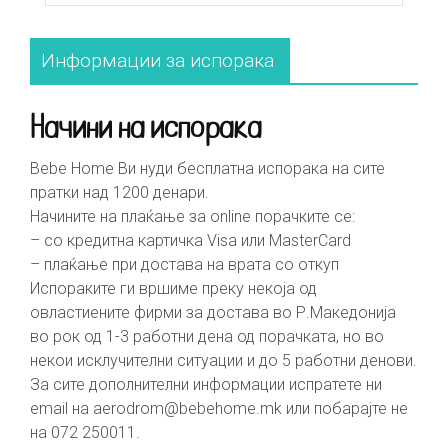
Информации за испорака
Начини на испорака
Bebe Home Ви нуди бесплатна испорака на сите
пратки над 1200 денари.
Начините на плаќање за online порачките се:
– со кредитна картичка Visa или MasterCard
– плаќање при достава на врата со откуп
Испораките ги вршиме преку некоја од
овластиените фирми за достава во Р.Македонија
во рок од 1-3 работни дена од порачката, но во
некои исклучителни ситуации и до 5 работни денови.
За сите дополнителни информации испратете ни
email на
aerodrom@bebehome.mk
или побарајте не
на 072 250011.