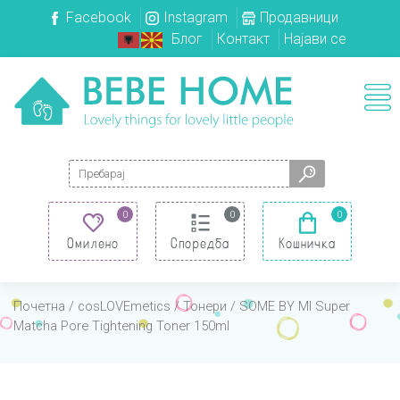
Facebook
Instagram
Продавници
Блог
Контакт
Најави се
Search for:
0
0
0
Омилено
Споредба
Кошничка
Почетна
/
cosLOVEmetics
/
Тонери
/ SOME BY MI Super
Matcha Pore Tightening Toner 150ml