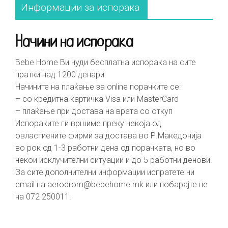
Информации за испорака
Начини на испорака
Bebe Home Ви нуди бесплатна испорака на сите
пратки над 1200 денари.
Начините на плаќање за online порачките се:
– со кредитна картичка Visa или MasterCard
– плаќање при достава на врата со откуп
Испораките ги вршиме преку некоја од
овластиените фирми за достава во Р.Македонија
во рок од 1-3 работни дена од порачката, но во
некои исклучителни ситуации и до 5 работни денови.
За сите дополнителни информации испратете ни
email на
aerodrom@bebehome.mk
или побарајте не
на 072 250011.