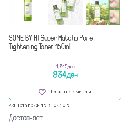
SOME BY MI Super Matcha Pore
Tightening Toner 150ml
1,245
ден
834
ден
Додади во омилени!
Акцијата важи до 31.07.2026
Достапност