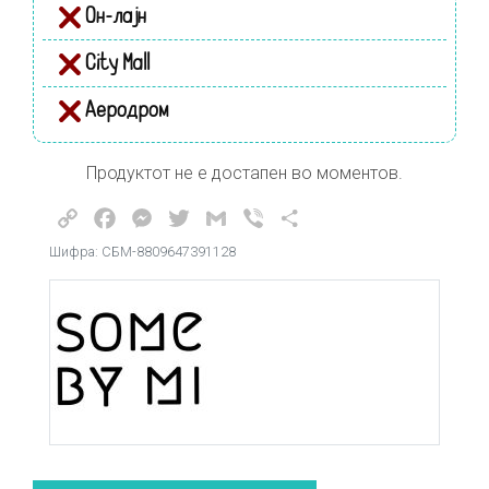
Он-лајн
City Mall
Аеродром
Продуктот не е достапен во моментов.
Copy
Facebook
Messenger
Twitter
Gmail
Viber
Share
Link
Шифра: СБМ-8809647391128