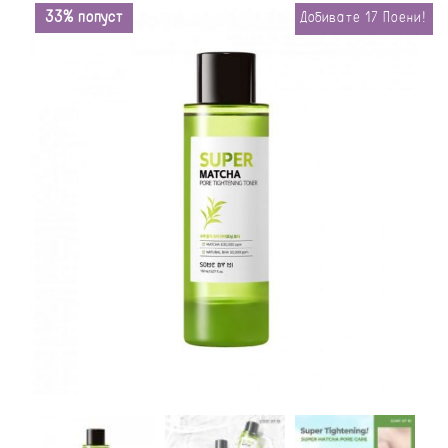
33% попуст
Добивате
17
Поени!