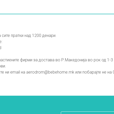
 сите пратки над 1200 денари.
е:
d
астиените фирми за достава во Р.Македонија во рок од 1-3 
ови.
те ни email на
aerodrom@bebehome.mk
или побарајте не на 