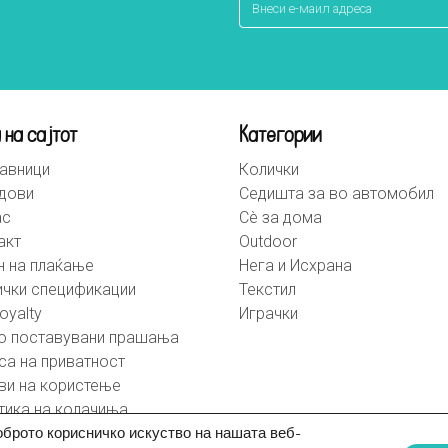
 на сајтот
Категории
авници
Колички
дови
Седишта за во автомобил
ас
Сè за дома
акт
Outdoor
н на плаќање
Нега и Исхрана
ички спецификации
Текстил
oyalty
Играчки
о поставувани прашања
са на приватност
ви на користење
тика на колачиња
оброто корисничко искуство на нашата веб-