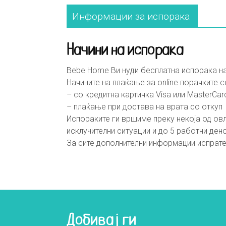
Информации за испорака
Начини на испорака
Bebe Home Ви нуди бесплатна испорака на
Начините на плаќање за online порачките с
– со кредитна картичка Visa или MasterCar
– плаќање при достава на врата со откуп
Испораките ги вршиме преку некоја од овл
исклучителни ситуации и до 5 работни ден
За сите дополнителни информации испрате
Добивај ги