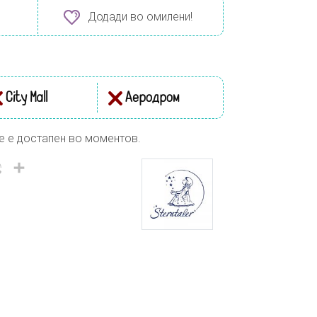
Додади во омилени!
City Mall
Аеродром
е е достапен во моментов.
il
Viber
Share