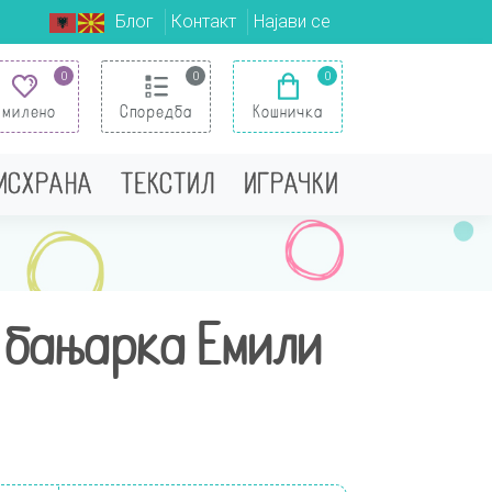
Блог
Контакт
Најави се
0
0
0
Омилено
Споредба
Кошничка
 ИСХРАНА
ТЕКСТИЛ
ИГРАЧКИ
 бањарка Емили