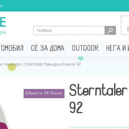
ци
Search for:
ТОМОБИЛ
СÈ ЗА ДОМА
OUTDOOR
НЕГА И
и пешкири
/ Sterntaler бањарка Емили 92
Sterntaler
Добивате
48
Поени!
92