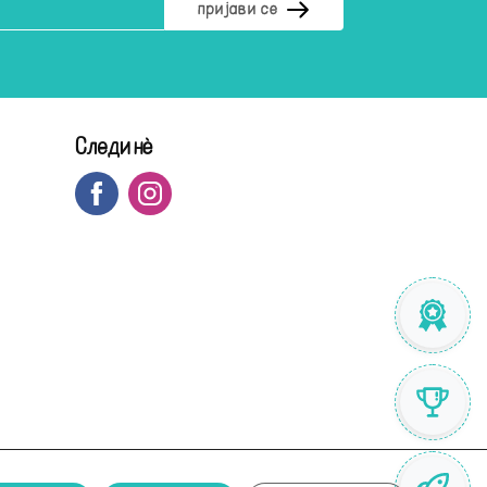
Следи нè