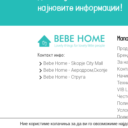
најновите информации!
Мапа
Прод
Брен
Контакт инфо:
За н
Bebe Home - Skopje City Mall
Конт
Bebe Home - Аеродром,Скопје
Начи
Bebe Home - Струга
Техн
VIB L
Чест
Поли
Усло
Поли
Ние користиме колачиња за да ви го овозможиме најд