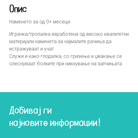
Опис
Наменето за од 0+ месеци.
Играчка/тропалка изработена од високо квалитетни
материјали наменета за најмалите рачиња да
истражуваат и учат.
Служи и како глодалка, со гризење и џвакање се
олеснуваат болките при никнување на запчињата.
Добивај ги
најновите информации!