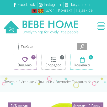
Facebook
Instagram
Продавници
Блог
Контакт
Најави се
Search for:
0
0
0
Омилено
Споредба
Кошничка
Почетна
/
Играчки
/
Плишани
/ Sterntaler Глодалка банана
15% попуст
Добивате
9
Поени!