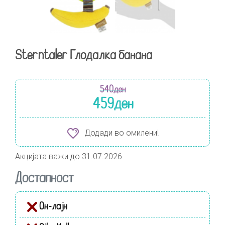
Sterntaler Глодалка банана
540
ден
459
ден
Додади во омилени!
Акцијата важи до 31.07.2026
Достапност
Он-лајн