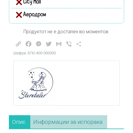
City Mall
Аеродром
Продуктот не е достапен во моментов.
Copy
Facebook
Messenger
Twitter
Gmail
Viber
Share
Link
Шифра: 6761400-000000
Опис
Информации за испорака