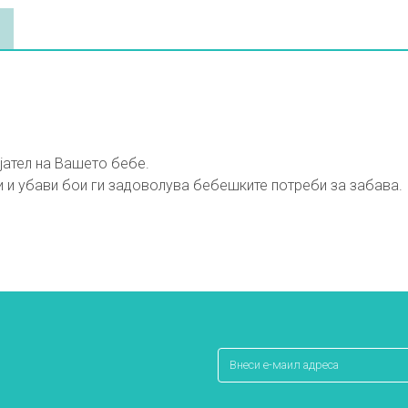
јател на Вашето бебе.
и и убави бои ги задоволува бебешките потреби за забава.