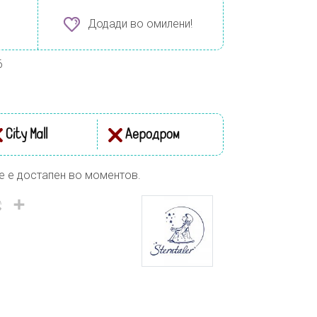
Додади во омилени!
6
City Mall
Аеродром
е е достапен во моментов.
il
Viber
Share