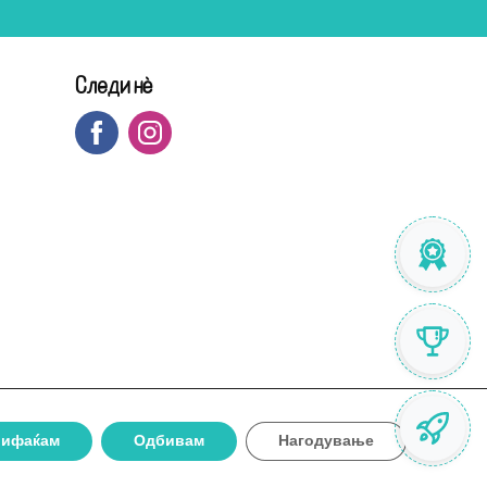
Следи нè
рифаќам
Одбивам
Нагодување