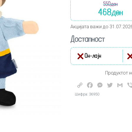
550
ден
468
ден
Акцијата важи до 31.07.202
Достапност
Он-лајн
Продуктот н
Copy
Facebook
Messenger
Twitter
Gma
Link
Шифра: 36950