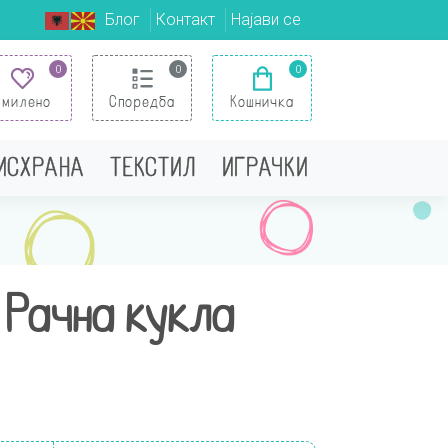
Блог
Контакт
Најави се
0
0
0
Омилено
Споредба
Кошничка
 ИСХРАНА
ТЕКСТИЛ
ИГРАЧКИ
 Рачна кукла