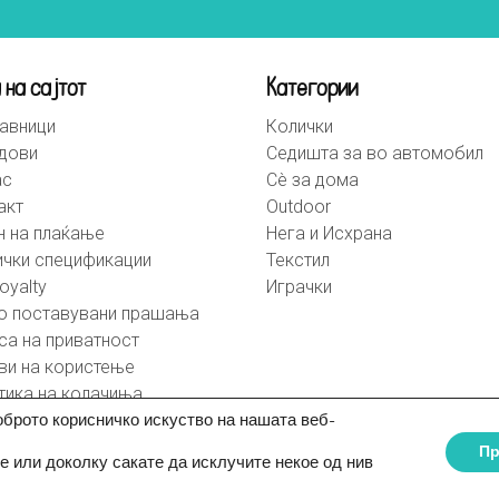
 на сајтот
Категории
авници
Колички
дови
Седишта за во автомобил
ас
Сè за дома
акт
Outdoor
н на плаќање
Нега и Исхрана
ички спецификации
Текстил
oyalty
Играчки
о поставувани прашања
са на приватност
ви на користење
тика на колачиња
оброто корисничко искуство на нашата веб-
П
е или доколку сакате да исклучите некое од нив
© BebeHome 2026 | Created by
Altius.mk