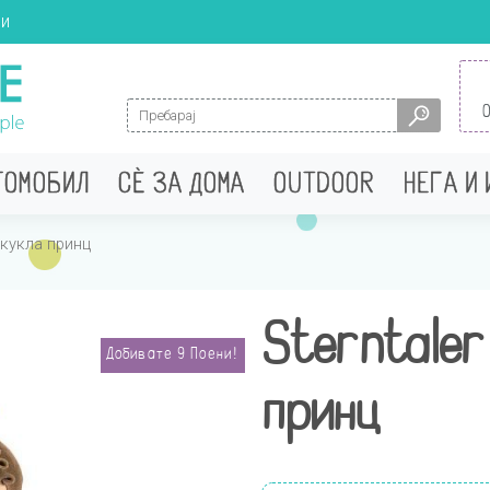
ци
Search for:
ТОМОБИЛ
СÈ ЗА ДОМА
OUTDOOR
НЕГА И
 кукла принц
Sterntaler
Добивате
9
Поени!
принц