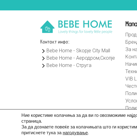
Мапа
Прод
Брен
Контакт инфо:
За н
Bebe Home - Skopje City Mall
Конт
Bebe Home - Аеродром,Скопје
Начи
Bebe Home - Струга
Техн
VIB L
Чест
Поли
Усло
Поли
Ние користиме колачиња за да ви го овозможиме најд
страница.
За да дознаете повеќе за колачињата што ги користим
притиснете тука за
нагодување
.