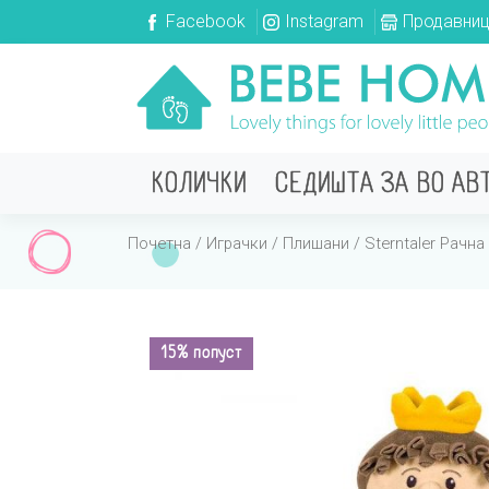
Facebook
Instagram
Продавни
КОЛИЧКИ
СЕДИШТА ЗА ВО АВ
Почетна
/
Играчки
/
Плишани
/ Sterntaler Рачна
15% попуст