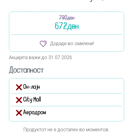
790
ден
672
ден
Додади во омилени!
Акцијата важи до 31.07.2026
Достапност
Он-лајн
City Mall
Аеродром
Продуктот не е достапен во моментов.