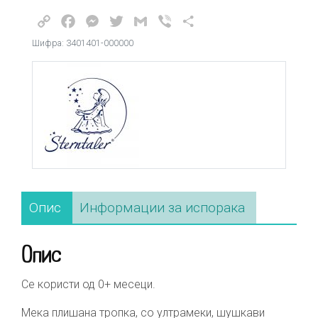
Copy
Facebook
Messenger
Twitter
Gmail
Viber
Share
Link
Шифра: 3401401-000000
Опис
Информации за испорака
Опис
Се користи од 0+ месеци.
Мека плишана тропка, со ултрамеки, шушкави