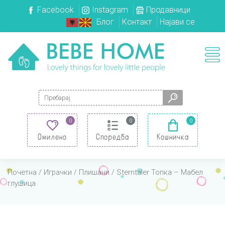
Facebook
Instagram
Продавници
Блог
Контакт
Најави се
Search for:
0
0
0
Омилено
Споредба
Кошничка
Почетна
/
Играчки
/
Плишани
/ Sterntaler Топка – Мабел
глушица