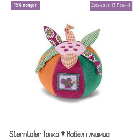
15% попуст
Добивате
13
Поени!
Sterntaler Топка – Мабел глушица