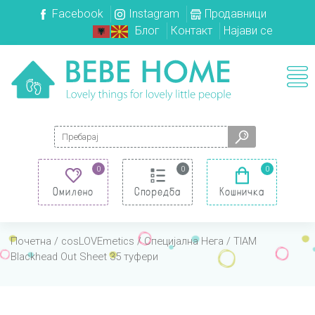
Facebook
Instagram
Продавници
Блог
Контакт
Најави се
Search for:
0
0
0
Омилено
Споредба
Кошничка
Почетна
/
cosLOVEmetics
/
Специјална Нега
/ TIAM
Blackhead Out Sheet 35 туфери