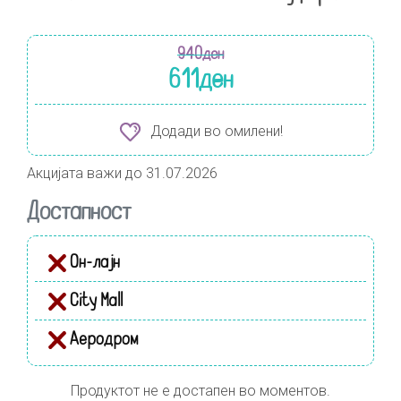
940
ден
611
ден
Додади во омилени!
Акцијата важи до 31.07.2026
Достапност
Он-лајн
City Mall
Аеродром
Продуктот не е достапен во моментов.