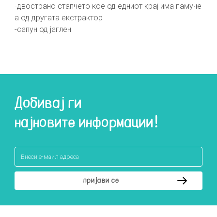
-двострано стапчето кое од едниот крај има памуче
а од другата екстрактор
-сапун од јаглен
Добивај ги
најновите информации!