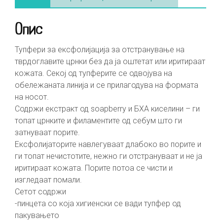
Опис
Тупфери за ексфолијација за отстранување на
тврдоглавите црнки без да ја оштетат или иритираат
кожата. Секој од тупферите се одвојува на
обележаната линија и се прилагодува на формата
на носот.
Содржи екстракт од soapberry и БХА киселини – ги
топат црнките и филаментите од себум што ги
затнуваат порите.
Ексфолијаторите навлегуваат длабоко во порите и
ги топат нечистотите, нежно ги отстрануваат и не ја
иритираат кожата. Порите потоа се чисти и
изгледаат помали.
Сетот содржи
-пинцета со која хигиенски се вади тупфер од
пакувањето