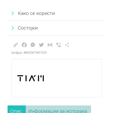
Како се користи
Состојки
Copy
Facebook
Messenger
Twitter
Gmail
Viber
Share
Link
Шифра: 8809367897009
Опис
Информации за испорака