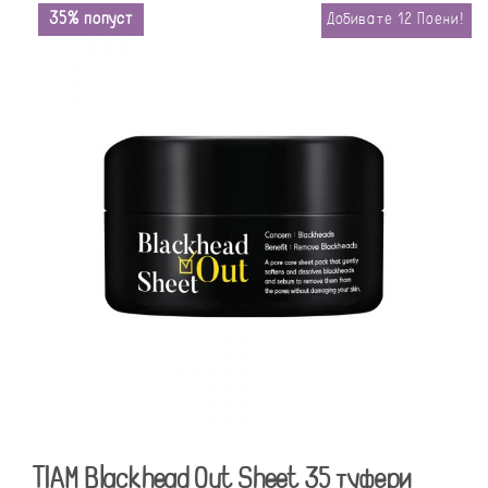
35% попуст
Добивате
12
Поени!
TIAM Blackhead Out Sheet 35 туфери