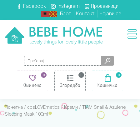
Facebook
Instagram
Продавници
Блог
Контакт
Најави се
Search for:
0
0
0
Омилено
Споредба
Кошничка
Почетна
/
cosLOVEmetics
/
Креми
/ TIAM Snail & Azulene
Sleeping Mask 100ml