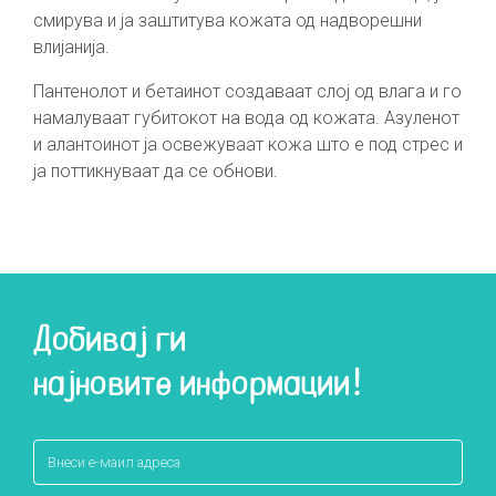
смирува и ја заштитува кожата од надворешни
влијанија.
Пантенолот и бетаинот создаваат слој од влага и го
намалуваат губитокот на вода од кожата. Азуленот
и алантоинот ја освежуваат кожа што е под стрес и
ја поттикнуваат да се обнови.
Добивај ги
најновите информации!