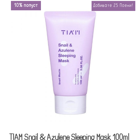
10% попуст
Добивате
25
Поени!
TIAM Snail & Azulene Sleeping Mask 100ml