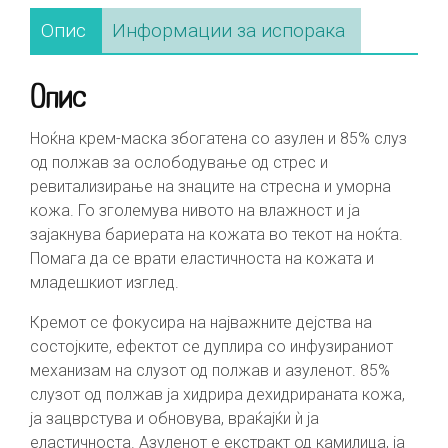
Опис
Информации за испорака
Опис
Ноќна крем-маска збогатена со азулен и 85% слуз
од полжав за ослободување од стрес и
ревитализирање на знаците на стресна и уморна
кожа. Го зголемува нивото на влажност и ја
зајакнува бариерата на кожата во текот на ноќта.
Помага да се врати еластичноста на кожата и
младешкиот изглед.
Кремот се фокусира на најважните дејства на
состојките, ефектот се дуплира со инфузираниот
механизам на слузот од полжав и азуленот. 85%
слузот од полжав ја хидрира дехидрираната кожа,
ја зацврстува и обновува, враќајќи ѝ ја
еластичноста. Азуленот е екстракт од камилица, ја