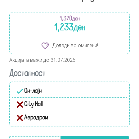
1,370
ден
1,233
ден
Додади во омилени!
Акцијата важи до 31.07.2026
Достапност
Он-лајн
City Mall
Аеродром