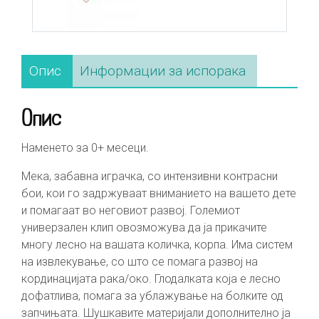
Опис
Информации за испорака
Опис
Наменето за 0+ месеци.
Мека, забавна играчка, со интензивни контрасни
бои, кои го задржуваат вниманието на вашето дете
и помагаат во неговиот развој. Големиот
универзален клип овозможува да ја прикачите
многу лесно на вашата количка, корпа. Има систем
на извлекување, со што се помага развој на
кординацијата рака/око. Глодалката која е лесно
дофатлива, помага за ублажување на болките од
запчињата. Шушкавите материјали дополнително ја