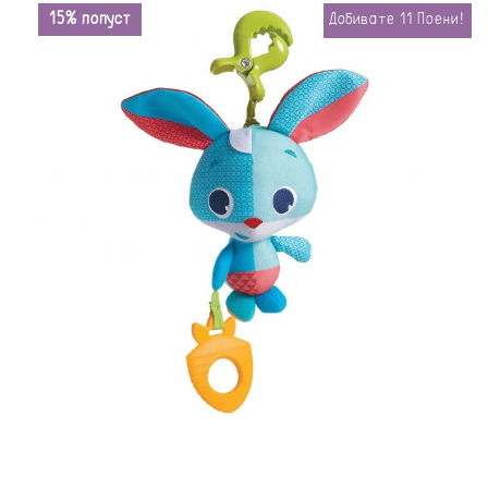
15% попуст
Добивате
11
Поени!