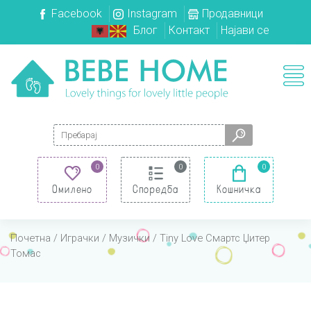
Facebook
Instagram
Продавници
Блог
Контакт
Најави се
Search for:
0
0
0
Омилено
Споредба
Кошничка
Почетна
/
Играчки
/
Музички
/ Tiny Love Смартс Џитер
Томас