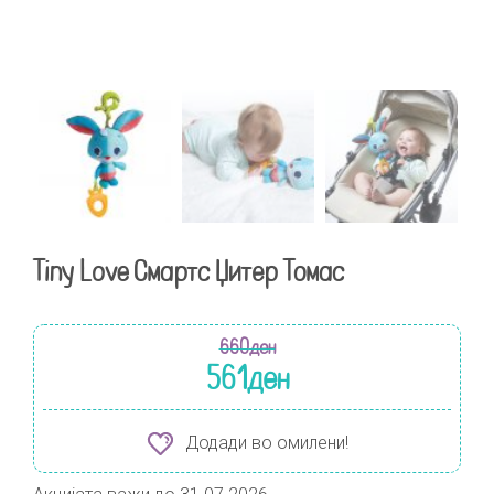
Tiny Love Смартс Џитер Томас
660
ден
561
ден
Додади во омилени!