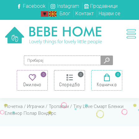
Facebook
Instagram
Продавници
Блог
Контакт
Најави се
Search for:
0
0
0
Омилено
Споредба
Кошничка
Почетна
/
Играчки
/
Тропалки
/ Tiny Love Смарт Бленки
Елеанор Полар Вондерс