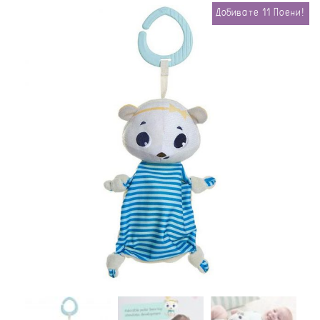
Добивате
11
Поени!