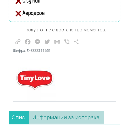
City Mall
Аеродром
Продуктот не е достапен во моментов.
Copy
Facebook
Messenger
Twitter
Gmail
Viber
Share
Link
Шифра: Д-3333111651
Опис
Информации за испорака