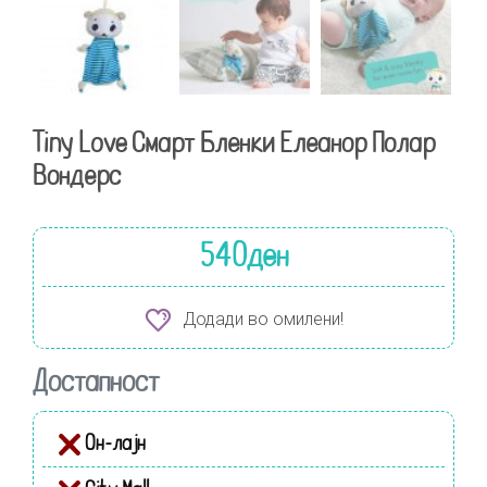
Tiny Love Смарт Бленки Елеанор Полар
Вондерс
540
ден
Додади во омилени!
Достапност
Он-лајн