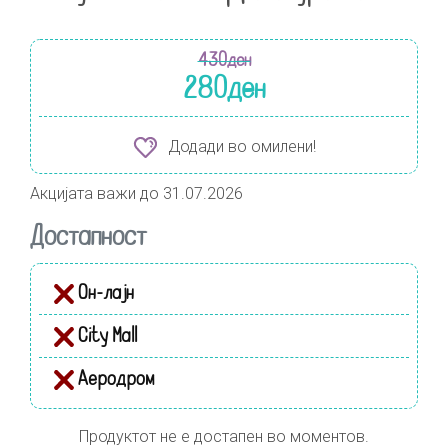
430
ден
280
ден
Додади во омилени!
Акцијата важи до 31.07.2026
Достапност
Он-лајн
City Mall
Аеродром
Продуктот не е достапен во моментов.