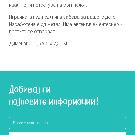
квалитет и потсетува на оргиналот.
Играчката нуди одлична забава за вашето дете.
Изработена е од метал. Има автентичен ентериер и
вратите се отвараат.
Димензии 11,5 х 5 х 2,5 цм
Добивај ги
најновите информации!