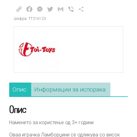
Copy
Facebook
Messenger
Twitter
Gmail
Viber
Share
Link
Шифра: ТТ21612З
Опис
Информации за испорака
Опис
Наменето за користење од 3+ години
Оваа играчка Ламборџини се одликува со висок