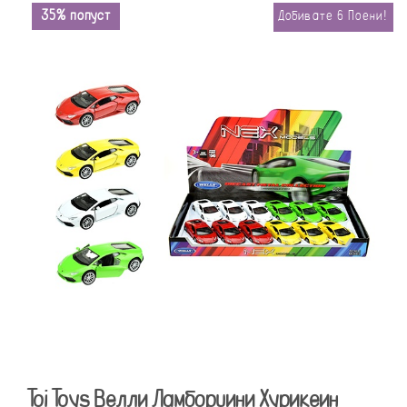
35% попуст
Добивате
6
Поени!
Toi Toys Велли Ламборџини Хурикеин