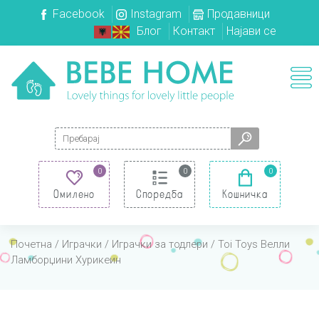
Facebook
Instagram
Продавници
Блог
Контакт
Најави се
Search for:
0
0
0
Омилено
Споредба
Кошничка
Почетна
/
Играчки
/
Играчки за тодлери
/ Toi Toys Велли
Ламборџини Хурикеин