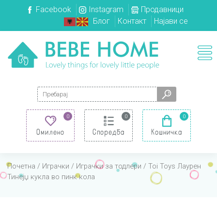
Facebook
Instagram
Продавници
Блог
Контакт
Најави се
Search for:
0
0
0
Омилено
Споредба
Кошничка
Почетна
/
Играчки
/
Играчки за тодлери
/ Toi Toys Лаурен
Тинејџ кукла во пинк кола