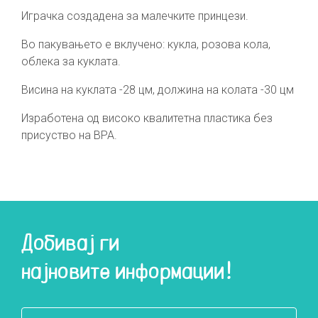
Играчка создадена за малечките принцези.
Во пакувањето е вклучено: кукла, розова кола,
облека за куклата.
Висина на куклата -28 цм, должина на колата -30 цм
Изработена од високо квалитетна пластика без
присуство на BPA.
Добивај ги
најновите информации!