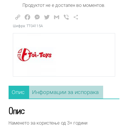
Продуктот не е достапен во моментов.
Copy
Facebook
Messenger
Twitter
Gmail
Viber
Share
Link
Шифра: ТТ04115А
Опис
Информации за испорака
Опис
Наменето за користење од 3+ години