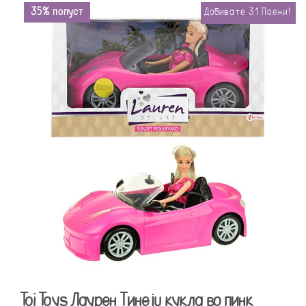
35% попуст
Добивате
31
Поени!
Toi Toys Лаурен Тинејџ кукла во пинк