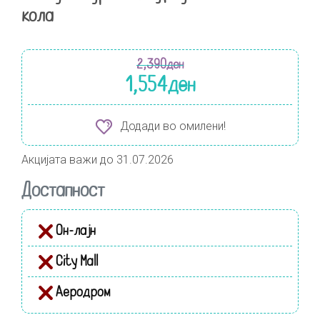
кола
2,390
ден
1,554
ден
Додади во омилени!
Акцијата важи до 31.07.2026
Достапност
Он-лајн
City Mall
Аеродром