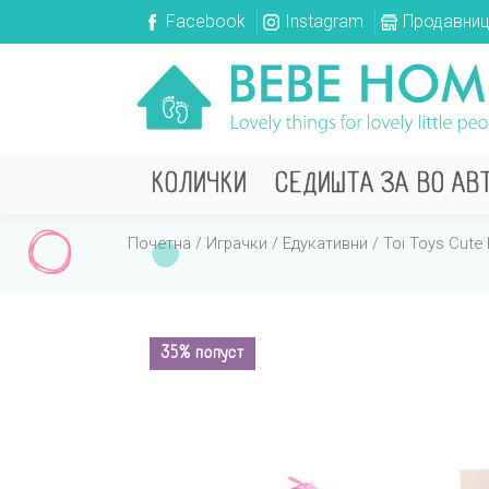
Facebook
Instagram
Продавни
КОЛИЧКИ
СЕДИШТА ЗА ВО АВ
Почетна
/
Играчки
/
Едукативни
/ Toi Toys Cute
35% попуст