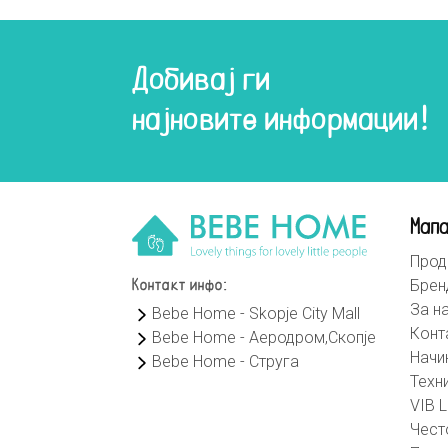
Добивај ги
најновите информации!
Мапа
Прод
Брен
Контакт инфо:
За н
Bebe Home - Skopje City Mall
Конт
Bebe Home - Аеродром,Скопје
Начи
Bebe Home - Струга
Техн
VIB L
Чест