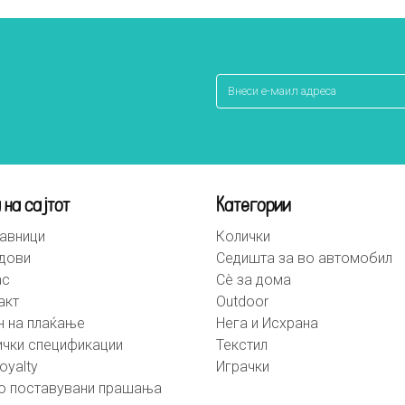
 на сајтот
Категории
авници
Колички
дови
Седишта за во автомобил
ас
Сè за дома
акт
Outdoor
н на плаќање
Нега и Исхрана
ички спецификации
Текстил
oyalty
Играчки
о поставувани прашања