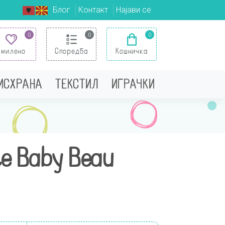
Блог
Контакт
Најави се
0
0
0
Омилено
Споредба
Кошничка
 ИСХРАНА
ТЕКСТИЛ
ИГРАЧКИ
te Baby Beau