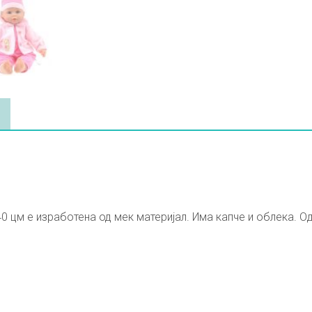
0 цм е изработена од мек материјал. Има капче и облека. Од