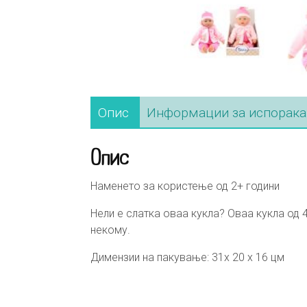
Опис
Информации за испорака
Опис
Наменето за користење од 2+ години
Нели е слатка оваа кукла? Оваа кукла од 4
некому.
Димензии на пакување: 31х 20 х 16 цм