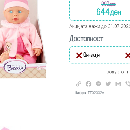
990
ден
644
ден
Акцијата важи до 31.07.202
Достапност
Он-лајн
Продуктот н
Copy
Facebook
Messenger
Twitter
Gma
Link
Шифра: ТТ02002А