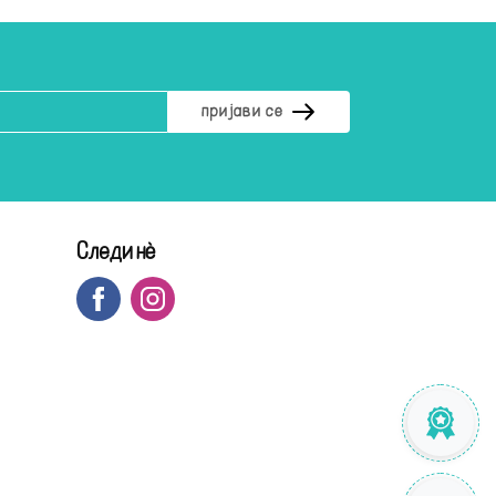
Следи нè