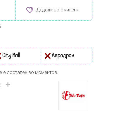
Додади во омилени!
6
City Mall
Аеродром
е е достапен во моментов.
il
Viber
Share