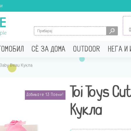
ци
Search for:
ТОМОБИЛ
СÈ ЗА ДОМА
OUTDOOR
НЕГА И
 Baby Beau Кукла
Toi Toys Cu
Добивате
13
Поени!
Кукла