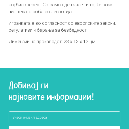
кој било терен . Со само еден залет и тој ќе вози
низ целата соба со леснотија.
Играчката е во согласност со европските закони,
регулативи и барања за безбедност
Димензии на производот: 23 х 13 х 12 цм
Добивај ги
најновите информации!