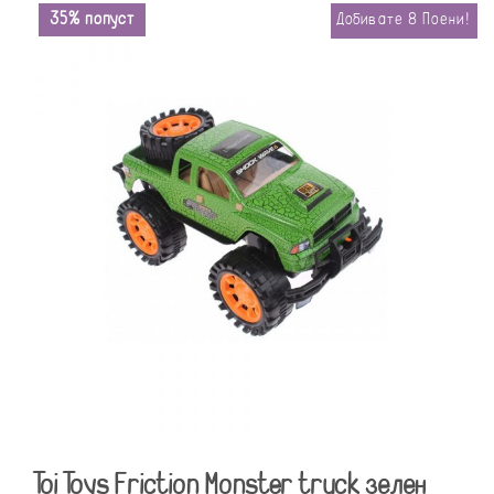
35% попуст
Добивате
8
Поени!
Toi Toys Friction Monster truck зелен