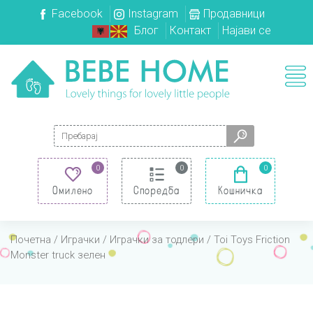
Facebook
Instagram
Продавници
Блог
Контакт
Најави се
Search for:
0
0
0
Омилено
Споредба
Кошничка
Почетна
/
Играчки
/
Играчки за тодлери
/ Toi Toys Friction
Monster truck зелен