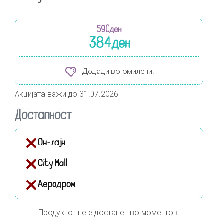
590
ден
384
ден
Додади во омилени!
Акцијата важи до 31.07.2026
Достапност
Он-лајн
City Mall
Аеродром
Продуктот не е достапен во моментов.