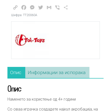
Copy
Facebook
Messenger
Twitter
Gmail
Viber
Share
Link
Шифра: ТТ20060А
Опис
Информации за испорака
Опис
Наменето за користење од 4+ години
Со оваа играчка создадете најкул акробација, на