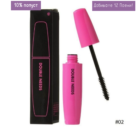
10% попуст
Добивате
12
Поени!