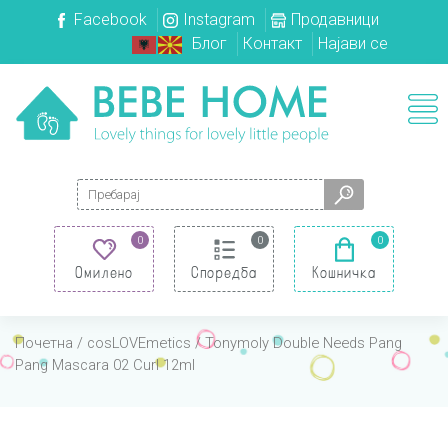
Facebook
Instagram
Продавници
Блог
Контакт
Најави се
Search for:
0
0
0
Омилено
Споредба
Кошничка
Почетна
/
cosLOVEmetics
/ Tonymoly Double Needs Pang
Pang Mascara 02 Curl 12ml