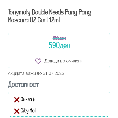
Tonymoly Double Needs Pang Pang
Mascara 02 Curl 12ml
655
ден
590
ден
Додади во омилени!
Акцијата важи до 31.07.2026
Достапност
Он-лајн
City Mall