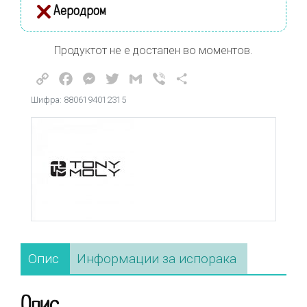
Аеродром
Продуктот не е достапен во моментов.
Copy
Facebook
Messenger
Twitter
Gmail
Viber
Share
Link
Шифра: 8806194012315
Опис
Информации за испорака
Опис