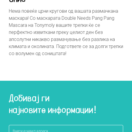
Нема повеќе црни кругови од вашата размачкана
маскара! Со маскарата Double Needs Pang Pang
Mascara на Tonymoly вашите трепки ќе се
перфектно извиткани преку целиот ден без
апсолутни никакво размачување без разлика на
климата и околината. Подгответе се за долги трепки
со волумен од соништата!
Добивај ги
најновите информации!