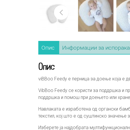
Опис
Информации за испорака
Опис
viBBoo Feedy е перница за доење која е 
VibBoo Feedy се користи за поддршка и п
поддршка и помош при доењето или хран
Навлаката е изработена од органски бамб
текстил, кој што е од суштинско значење 
Изберете ја најдобрата мултифункционалн