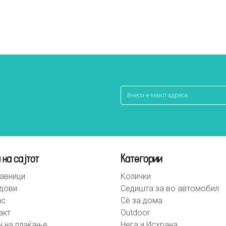
 на сајтот
Категории
авници
Колички
дови
Седишта за во автомобил
ас
Сè за дома
акт
Outdoor
н на плаќање
Нега и Исхрана