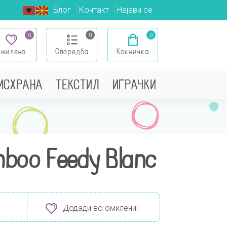
Блог
Контакт
Најави се
0
0
0
Омилено
Споредба
Кошничка
 ИСХРАНА
ТЕКСТИЛ
ИГРАЧКИ
boo Feedy Blanc
Додади во омилени!