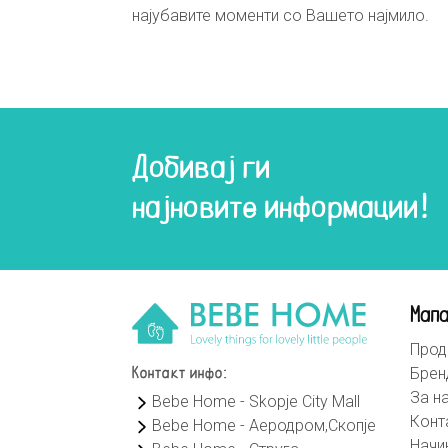
најубавите моменти со Вашето најмило.
Добивај ги
најновите информации!
Мапа
Прод
Брен
Контакт инфо:
За н
Bebe Home - Skopje City Mall
Конт
Bebe Home - Аеродром,Скопје
Начи