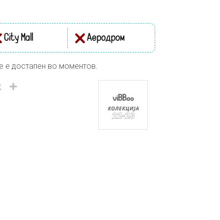
City Mall
Аеродром
е е достапен во моментов.
il
Viber
Share