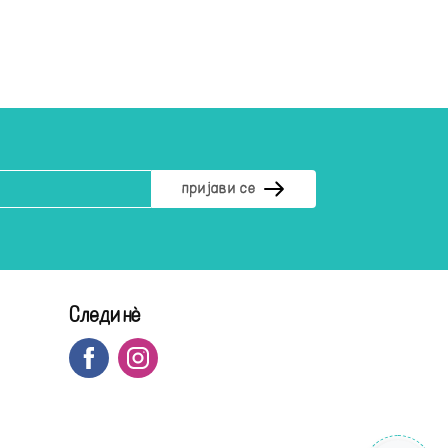
Следи нè