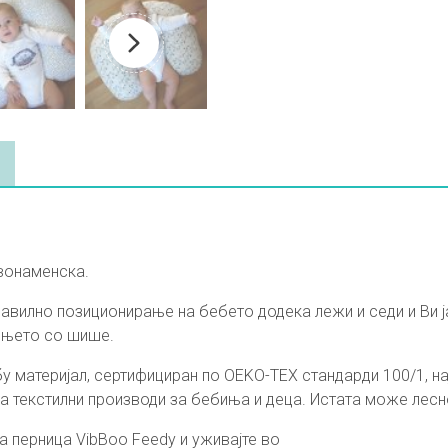
двонаменска.
равилно позиционирање на бебето додека лежи и седи и Ви ј
ењето со шише.
у материјал, сертифициран по OEKO-TEX стандарди 100/1, н
за текстилни производи за бебиња и деца. Истата може лесно
а перница VibBoo Feedy и уживајте во