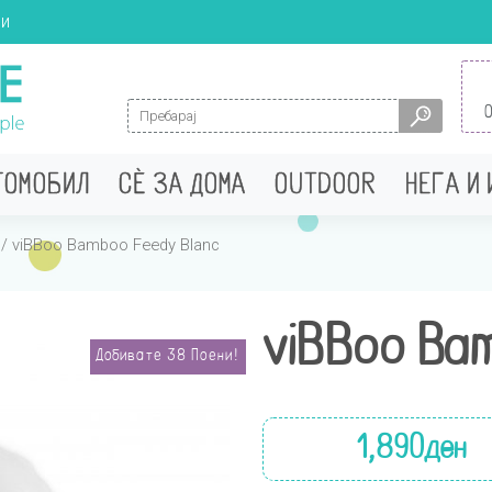
ци
Search for:
ТОМОБИЛ
СÈ ЗА ДОМА
OUTDOOR
НЕГА И
/ viBBoo Bamboo Feedy Blanc
viBBoo Bam
Добивате
38
Поени!
1,890
ден