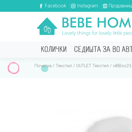
Facebook
Instagram
Продавни
КОЛИЧКИ
СЕДИШТА ЗА ВО АВ
Почетна
/
Текстил
/
OUTLET Текстил
/
viBBoo23