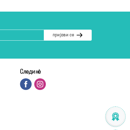
Следи нè