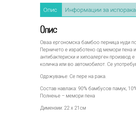
Опис
Информации за испорака
Опис
Оваа ергономска бамбоо перница нуди по
Перничето е изработено од мемори пена и
антибактериски и хипоалерген производ е 
количка или во автомобилот. Се употребу
Одржување: Се пере на рака.
Состав навлака: 90% бамбусов памук, 10
Полнење – мемори пена
Димензии: 22 x 21см