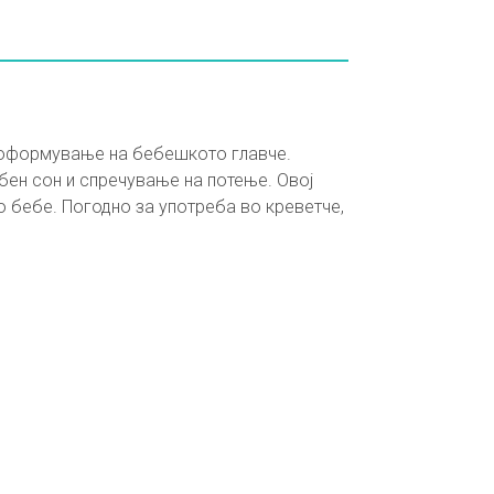
и оформување на бебешкото главче.
бен сон и спречување на потење. Овој
о бебе. Погодно за употреба во креветче,