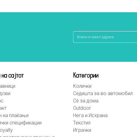
 на сајтот
Категории
авници
Колички
дови
Седишта за во автомобил
ас
Сè за дома
акт
Outdoor
н на плаќање
Нега и Исхрана
ички спецификации
Текстил
oyalty
Играчки