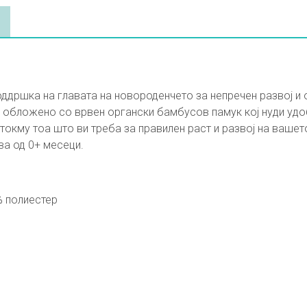
ддршка на главата на новороденчето за непречен развој 
 обложено со врвен органски бамбусов памук кој нуди удо
токму тоа што ви треба за правилен раст и развој на вашет
ва од 0+ месеци.
% полиестер