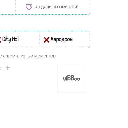
Додади во омилени!
City Mall
Аеродром
е е достапен во моментов.
il
Viber
Share