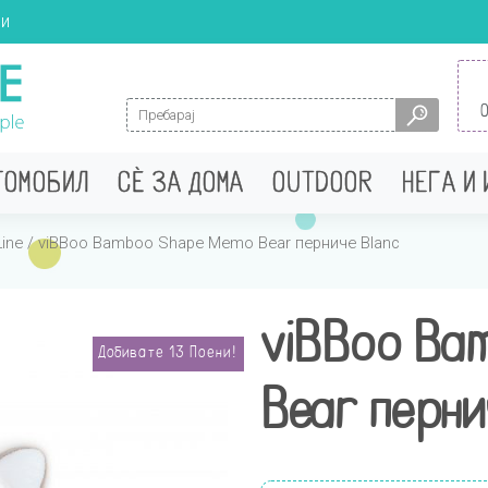
ци
Search for:
ТОМОБИЛ
СÈ ЗА ДОМА
OUTDOOR
НЕГА И
ine
/ viBBoo Bamboo Shape Мemo Bear перниче Blanc
viBBoo Ba
Добивате
13
Поени!
Bear перни