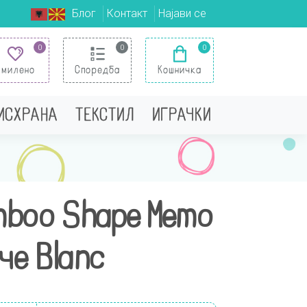
Блог
Контакт
Најави се
0
0
0
Омилено
Споредба
Кошничка
 ИСХРАНА
ТЕКСТИЛ
ИГРАЧКИ
mboo Shape Мemo
че Blanc