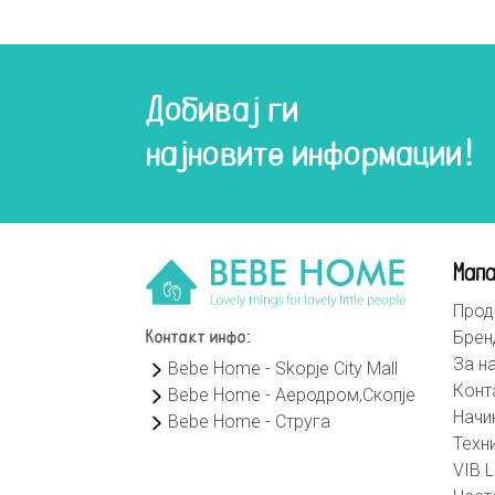
Добивај ги
најновите информации!
Мапа
Прод
Брен
Контакт инфо:
За н
Bebe Home - Skopje City Mall
Конт
Bebe Home - Аеродром,Скопје
Начи
Bebe Home - Струга
Техн
VIB L