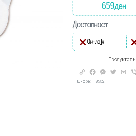
659
ден
Достапност
Он-лајн
Продуктот н
Copy
Facebook
Messenger
Twitter
Gma
Link
Шифра: П-8502