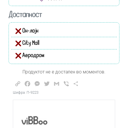
Достапност
Он-лајн
City Mall
Аеродром
Продуктот не е достапен во моментов.
Copy
Facebook
Messenger
Twitter
Gmail
Viber
Share
Link
Шифра: П-9223