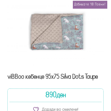
Добивате
18
Поени!
viBBoo кебенце 95х75 Silva Dots Taupe
890
ден
Додади во омилени!