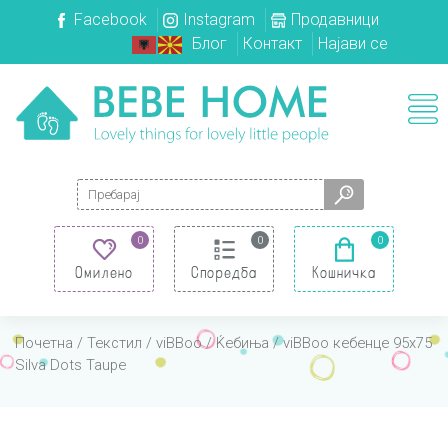
Facebook
Instagram
Продавници
Блог
Контакт
Најави се
Search for:
0
0
0
Омилено
Споредба
Кошничка
Почетна
/
Текстил
/
viBBoo
/
Ќебиња
/ viBBoo кебенце 95х75
Silva Dots Taupe