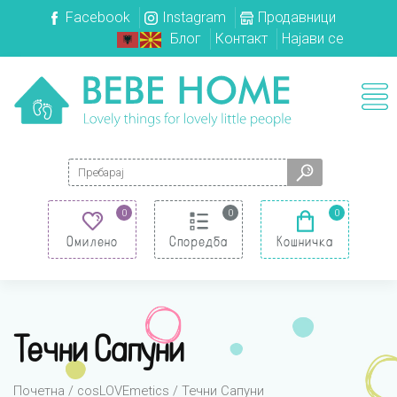
Facebook
Instagram
Продавници
Блог
Контакт
Најави се
Search for:
0
0
0
Омилено
Споредба
Кошничка
Течни Сапуни
Почетна
/
cosLOVEmetics
/ Течни Сапуни