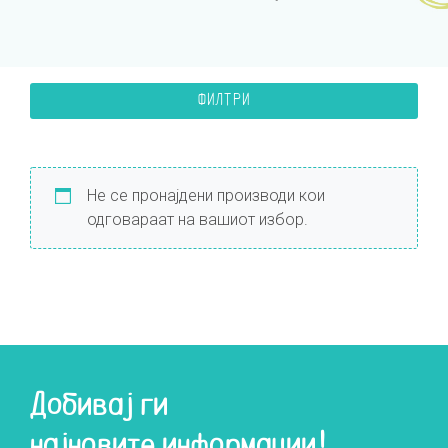
ФИЛТРИ
Не се пронајдени производи кои
одговараат на вашиот избор.
Добивај ги
најновите информации!