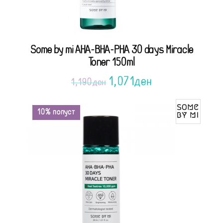
Some by mi AHA-BHA-PHA 30 days Miracle
Toner 150ml
1,071
ден
1,190
ден
10% попуст