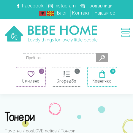
Facebook
Instagram
Продавници
Блог
Контакт
Најави се
Search for:
0
0
0
Омилено
Споредба
Кошничка
Тонери
Почетна
/
cosLOVEmetics
/ Тонери