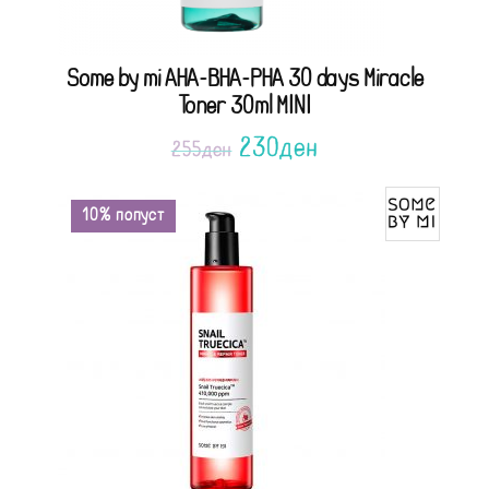
Some by mi AHA-BHA-PHA 30 days Miracle
Toner 30ml MINI
230
ден
255
ден
10% попуст