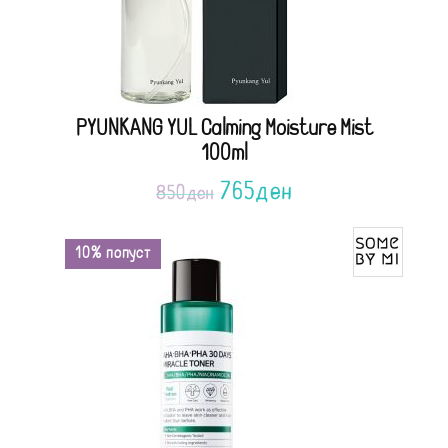
PYUNKANG YUL Calming Moisture Mist
100ml
765
ден
850
ден
10% попуст