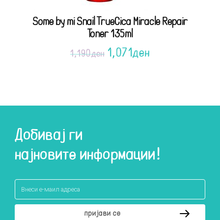
Some by mi Snail TrueCica Miracle Repair
Toner 135ml
1,071
ден
1,190
ден
Добивај ги
најновите информации!