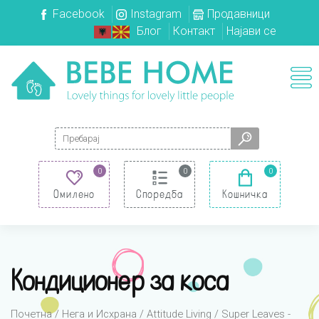
Facebook
Instagram
Продавници
Блог
Контакт
Најави се
Search for:
0
0
0
Омилено
Споредба
Кошничка
Кондиционер за коса
Почетна
/
Нега и Исхрана
/
Attitude Living
/
Super Leaves -