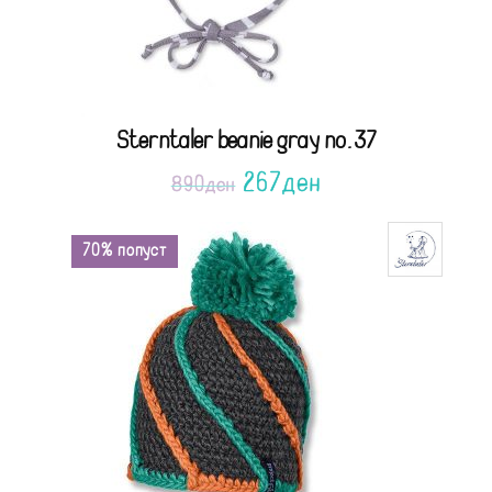
Sterntaler beanie gray no.37
267
ден
890
ден
70% попуст