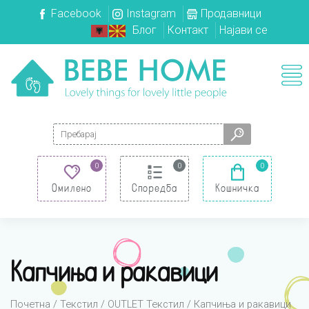
Facebook
Instagram
Продавници
Блог
Контакт
Најави се
Search for:
0
0
0
Омилено
Споредба
Кошничка
Капчиња и ракавици
Почетна
/
Текстил
/
OUTLET Текстил
/ Капчиња и ракавици