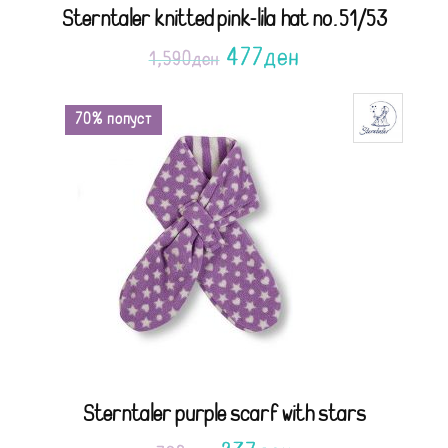
Sterntaler knitted pink-lila hat no.51/53
477
ден
1,590
ден
70% попуст
Sterntaler purple scarf with stars