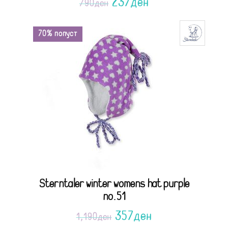
237
ден
790
ден
70% попуст
Sterntaler winter womens hat purple
no.51
357
ден
1,190
ден