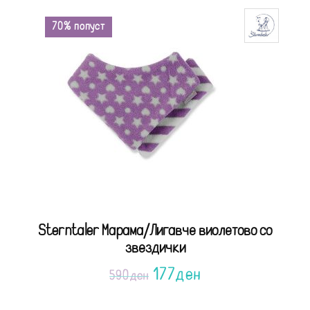
70% попуст
Ѕterntaler Марама/Лигавче виолетово со
звездички
177
ден
590
ден