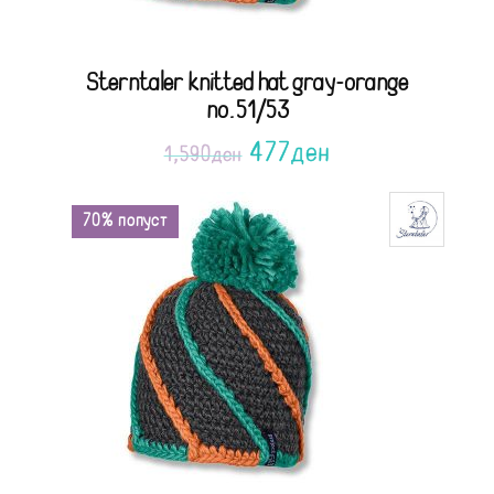
Sterntaler knitted hat gray-orange
no.51/53
477
ден
1,590
ден
70% попуст