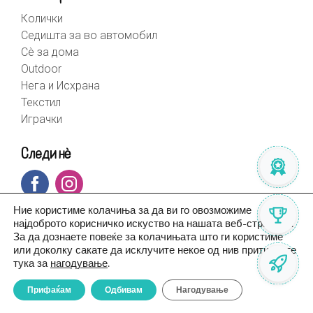
Колички
Седишта за во автомобил
Сè за дома
Outdoor
Нега и Исхрана
Текстил
Играчки
Следи нè
Ние користиме колачиња за да ви го овозможиме
најдоброто корисничко искуство на нашата веб-страница.
За да дознаете повеќе за колачињата што ги користиме
или доколку сакате да исклучите некое од нив притиснете
тука за
нагодување
.
Прифаќам
Одбивам
Нагодување
© BebeHome 2026 | Created by
Altius.mk