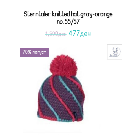
Sterntaler knitted hat gray-orange
no.55/57
477
ден
1,590
ден
70% попуст