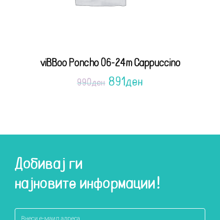
viBBoo Poncho 06-24m Cappuccino
891
ден
990
ден
Добивај ги
најновите информации!