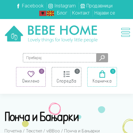
Facebook
Instagram
Продавници
Блог
Контакт
Најави се
Search for:
0
0
0
Омилено
Споредба
Кошничка
Понча и Бањарки
Почетна
/
Текстил
/
viBBoo
/ Понча и Бањарки